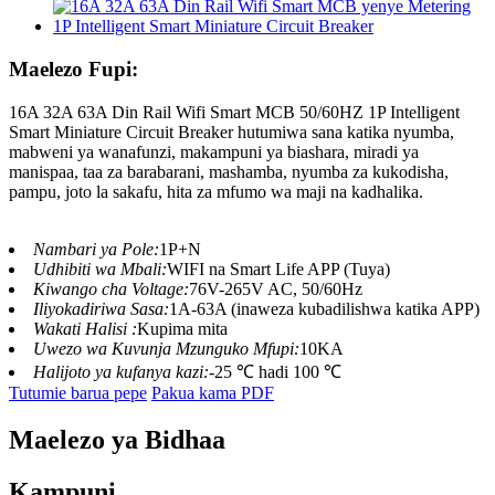
Maelezo Fupi:
16A 32A 63A Din Rail Wifi Smart MCB 50/60HZ 1P Intelligent
Smart Miniature Circuit Breaker hutumiwa sana katika nyumba,
mabweni ya wanafunzi, makampuni ya biashara, miradi ya
manispaa, taa za barabarani, mashamba, nyumba za kukodisha,
pampu, joto la sakafu, hita za mfumo wa maji na kadhalika.
Nambari ya Pole:
1P+N
Udhibiti wa Mbali:
WIFI na Smart Life APP (Tuya)
Kiwango cha Voltage:
76V-265V AC, 50/60Hz
Iliyokadiriwa Sasa:
1A-63A (inaweza kubadilishwa katika APP)
Wakati Halisi :
Kupima mita
Uwezo wa Kuvunja Mzunguko Mfupi:
10KA
Halijoto ya kufanya kazi:
-25 ℃ hadi 100 ℃
Tutumie barua pepe
Pakua kama PDF
Maelezo ya Bidhaa
Kampuni