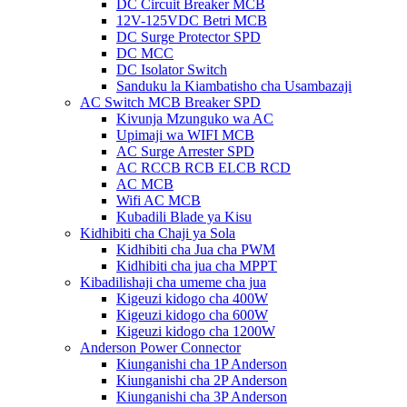
DC Circuit Breaker MCB
12V-125VDC Betri MCB
DC Surge Protector SPD
DC MCC
DC Isolator Switch
Sanduku la Kiambatisho cha Usambazaji
AC Switch MCB Breaker SPD
Kivunja Mzunguko wa AC
Upimaji wa WIFI MCB
AC Surge Arrester SPD
AC RCCB RCB ELCB RCD
AC MCB
Wifi AC MCB
Kubadili Blade ya Kisu
Kidhibiti cha Chaji ya Sola
Kidhibiti cha Jua cha PWM
Kidhibiti cha jua cha MPPT
Kibadilishaji cha umeme cha jua
Kigeuzi kidogo cha 400W
Kigeuzi kidogo cha 600W
Kigeuzi kidogo cha 1200W
Anderson Power Connector
Kiunganishi cha 1P Anderson
Kiunganishi cha 2P Anderson
Kiunganishi cha 3P Anderson