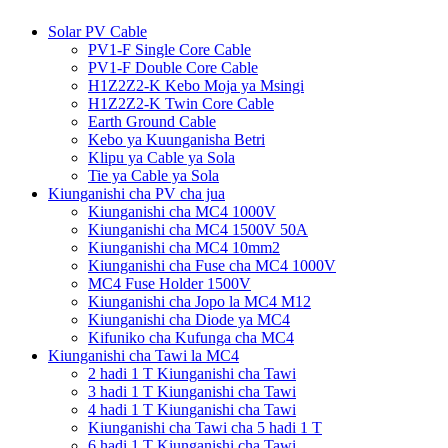
Solar PV Cable
PV1-F Single Core Cable
PV1-F Double Core Cable
H1Z2Z2-K Kebo Moja ya Msingi
H1Z2Z2-K Twin Core Cable
Earth Ground Cable
Kebo ya Kuunganisha Betri
Klipu ya Cable ya Sola
Tie ya Cable ya Sola
Kiunganishi cha PV cha jua
Kiunganishi cha MC4 1000V
Kiunganishi cha MC4 1500V 50A
Kiunganishi cha MC4 10mm2
Kiunganishi cha Fuse cha MC4 1000V
MC4 Fuse Holder 1500V
Kiunganishi cha Jopo la MC4 M12
Kiunganishi cha Diode ya MC4
Kifuniko cha Kufunga cha MC4
Kiunganishi cha Tawi la MC4
2 hadi 1 T Kiunganishi cha Tawi
3 hadi 1 T Kiunganishi cha Tawi
4 hadi 1 T Kiunganishi cha Tawi
Kiunganishi cha Tawi cha 5 hadi 1 T
6 hadi 1 T Kiunganishi cha Tawi