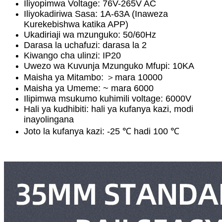
Iliyopimwa Voltage: 76V-265V AC
Iliyokadiriwa Sasa: ​​1A-63A (Inaweza
Kurekebishwa katika APP)
Ukadiriaji wa mzunguko: 50/60Hz
Darasa la uchafuzi: darasa la 2
Kiwango cha ulinzi: IP20
Uwezo wa Kuvunja Mzunguko Mfupi: 10KA
Maisha ya Mitambo: ＞mara 10000
Maisha ya Umeme: ~ mara 6000
Ilipimwa msukumo kuhimili voltage: 6000V
Hali ya kudhibiti: hali ya kufanya kazi, modi
inayolingana
Joto la kufanya kazi: -25 ℃ hadi 100 ℃