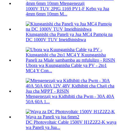
1000V TUV 2PfG 1169 PV1-F Kebo ya Jua
4mm 6mm 10mm M...
Kiunganishi cha Paneli ya Jua MC4 Pamoja na
DC 1000V TUV Imeidhinishwa
Ubora wa Kuunganisha Cable ya PV - 2to1
MC4 Y Con...
Mtengenezaji wa Kidhibiti cha Pwm - 30A 40A
50A 60A 1...
DC Photovoltaic Cable 1500V H1Z2Z2-K waya
wa Paneli ya Jua...