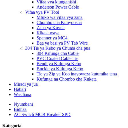
Vifaa vya kiunganishi
Anderson Power Cable
Vifaa vya PV Tool
Mfuko wa vifaa vya zana
Chombo cha Kunyoosha
Zana ya Kuvua
Kikata waya
Spanner ya MC4
Baa ya basi ya PV Tab Wire
304 Tie ya Kebo ya Chuma cha pua
304 Kifunga cha Cable
PVC Coated Cable Tie
Bendi ya Kufunga Kebo
Buckle ya Kufunga Kebo
Tie ya Zip ya Koo inayoweza kutumika tena
Kufunga na Chombo cha Kukata
Miradi ya jua
Habari
Wasiliana
Nyumbani
Bidhaa
AC Switch MCB Breaker SPD
Kategoria