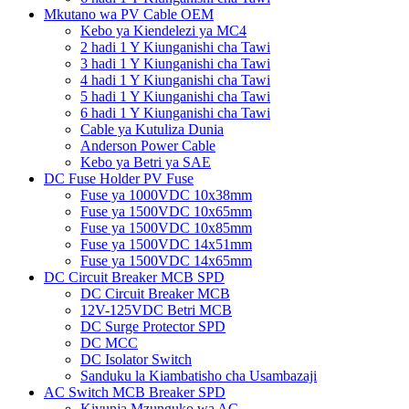
Mkutano wa PV Cable OEM
Kebo ya Kiendelezi ya MC4
2 hadi 1 Y Kiunganishi cha Tawi
3 hadi 1 Y Kiunganishi cha Tawi
4 hadi 1 Y Kiunganishi cha Tawi
5 hadi 1 Y Kiunganishi cha Tawi
6 hadi 1 Y Kiunganishi cha Tawi
Cable ya Kutuliza Dunia
Anderson Power Cable
Kebo ya Betri ya SAE
DC Fuse Holder PV Fuse
Fuse ya 1000VDC 10x38mm
Fuse ya 1500VDC 10x65mm
Fuse ya 1500VDC 10x85mm
Fuse ya 1500VDC 14x51mm
Fuse ya 1500VDC 14x65mm
DC Circuit Breaker MCB SPD
DC Circuit Breaker MCB
12V-125VDC Betri MCB
DC Surge Protector SPD
DC MCC
DC Isolator Switch
Sanduku la Kiambatisho cha Usambazaji
AC Switch MCB Breaker SPD
Kivunja Mzunguko wa AC