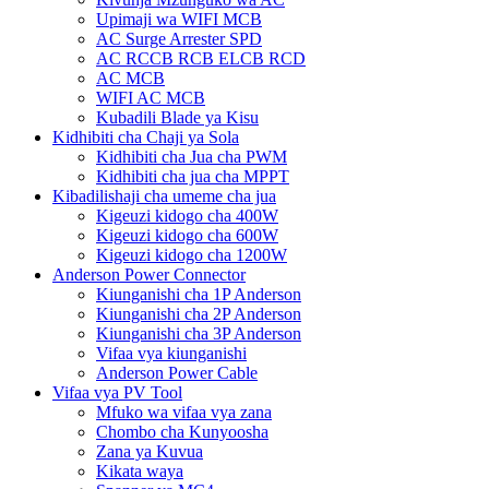
Upimaji wa WIFI MCB
AC Surge Arrester SPD
AC RCCB RCB ELCB RCD
AC MCB
WIFI AC MCB
Kubadili Blade ya Kisu
Kidhibiti cha Chaji ya Sola
Kidhibiti cha Jua cha PWM
Kidhibiti cha jua cha MPPT
Kibadilishaji cha umeme cha jua
Kigeuzi kidogo cha 400W
Kigeuzi kidogo cha 600W
Kigeuzi kidogo cha 1200W
Anderson Power Connector
Kiunganishi cha 1P Anderson
Kiunganishi cha 2P Anderson
Kiunganishi cha 3P Anderson
Vifaa vya kiunganishi
Anderson Power Cable
Vifaa vya PV Tool
Mfuko wa vifaa vya zana
Chombo cha Kunyoosha
Zana ya Kuvua
Kikata waya