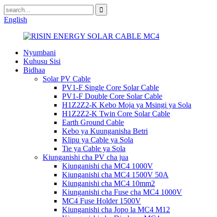
English
Nyumbani
Kuhusu Sisi
Bidhaa
Solar PV Cable
PV1-F Single Core Solar Cable
PV1-F Double Core Solar Cable
H1Z2Z2-K Kebo Moja ya Msingi ya Sola
H1Z2Z2-K Twin Core Solar Cable
Earth Ground Cable
Kebo ya Kuunganisha Betri
Klipu ya Cable ya Sola
Tie ya Cable ya Sola
Kiunganishi cha PV cha jua
Kiunganishi cha MC4 1000V
Kiunganishi cha MC4 1500V 50A
Kiunganishi cha MC4 10mm2
Kiunganishi cha Fuse cha MC4 1000V
MC4 Fuse Holder 1500V
Kiunganishi cha Jopo la MC4 M12