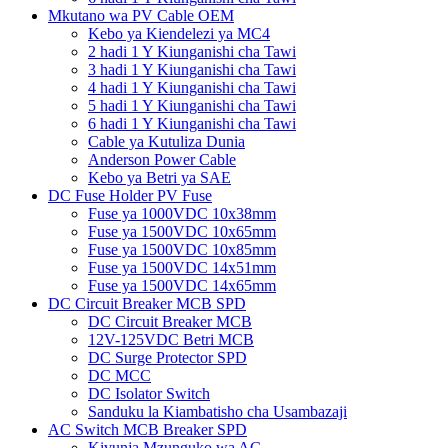
Mkutano wa PV Cable OEM
Kebo ya Kiendelezi ya MC4
2 hadi 1 Y Kiunganishi cha Tawi
3 hadi 1 Y Kiunganishi cha Tawi
4 hadi 1 Y Kiunganishi cha Tawi
5 hadi 1 Y Kiunganishi cha Tawi
6 hadi 1 Y Kiunganishi cha Tawi
Cable ya Kutuliza Dunia
Anderson Power Cable
Kebo ya Betri ya SAE
DC Fuse Holder PV Fuse
Fuse ya 1000VDC 10x38mm
Fuse ya 1500VDC 10x65mm
Fuse ya 1500VDC 10x85mm
Fuse ya 1500VDC 14x51mm
Fuse ya 1500VDC 14x65mm
DC Circuit Breaker MCB SPD
DC Circuit Breaker MCB
12V-125VDC Betri MCB
DC Surge Protector SPD
DC MCC
DC Isolator Switch
Sanduku la Kiambatisho cha Usambazaji
AC Switch MCB Breaker SPD
Kivunja Mzunguko wa AC