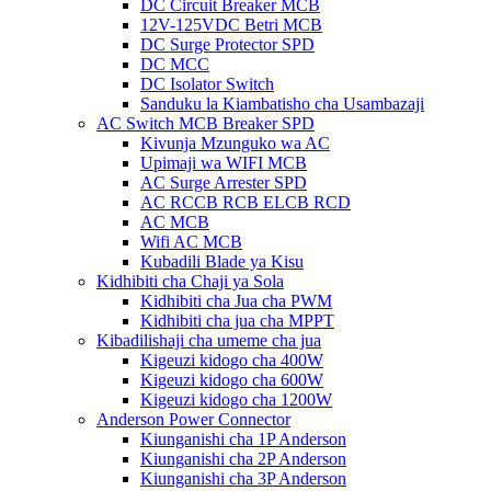
DC Circuit Breaker MCB
12V-125VDC Betri MCB
DC Surge Protector SPD
DC MCC
DC Isolator Switch
Sanduku la Kiambatisho cha Usambazaji
AC Switch MCB Breaker SPD
Kivunja Mzunguko wa AC
Upimaji wa WIFI MCB
AC Surge Arrester SPD
AC RCCB RCB ELCB RCD
AC MCB
Wifi AC MCB
Kubadili Blade ya Kisu
Kidhibiti cha Chaji ya Sola
Kidhibiti cha Jua cha PWM
Kidhibiti cha jua cha MPPT
Kibadilishaji cha umeme cha jua
Kigeuzi kidogo cha 400W
Kigeuzi kidogo cha 600W
Kigeuzi kidogo cha 1200W
Anderson Power Connector
Kiunganishi cha 1P Anderson
Kiunganishi cha 2P Anderson
Kiunganishi cha 3P Anderson