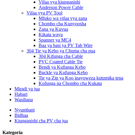
Vifaa vya kiunganishi
Anderson Power Cable
Vifaa vya PV Tool
Mfuko wa vifaa vya zana
Chombo cha Kunyoosha
Zana ya Kuvua
Kikata waya
Spanner ya MC4
Baa ya basi ya PV Tab Wire
304 Tie ya Kebo ya Chuma cha pua
304 Kifunga cha Cable
PVC Coated Cable Tie
Bendi ya Kufunga Kebo
Buckle ya Kufunga Kebo
Tie ya Zip ya Koo inayoweza kutumika tena
Kufunga na Chombo cha Kukata
Miradi ya jua
Habari
Wasiliana
Nyumbani
Bidhaa
Kiunganishi cha PV cha jua
Kategoria