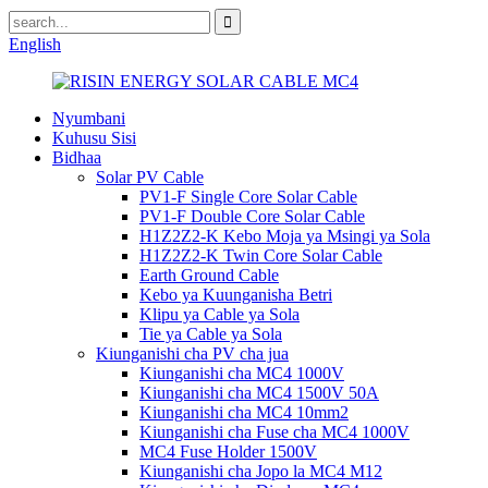
English
Nyumbani
Kuhusu Sisi
Bidhaa
Solar PV Cable
PV1-F Single Core Solar Cable
PV1-F Double Core Solar Cable
H1Z2Z2-K Kebo Moja ya Msingi ya Sola
H1Z2Z2-K Twin Core Solar Cable
Earth Ground Cable
Kebo ya Kuunganisha Betri
Klipu ya Cable ya Sola
Tie ya Cable ya Sola
Kiunganishi cha PV cha jua
Kiunganishi cha MC4 1000V
Kiunganishi cha MC4 1500V 50A
Kiunganishi cha MC4 10mm2
Kiunganishi cha Fuse cha MC4 1000V
MC4 Fuse Holder 1500V
Kiunganishi cha Jopo la MC4 M12