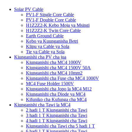
Solar PV Cable
PV1-F Single Core Cable
PV1-F Double Core Cable
H1Z2Z2-K Kebo Moja ya Msingi
H1Z2Z2-K Twin Core Cable
Earth Ground Cable
Kebo ya Kuunganisha Betri
Klipu ya Cable ya Sola
Tie ya Cable ya Sola
Kiunganishi cha PV cha jua
Kiunganishi cha MC4 1000V
Kiunganishi cha MC4 1500V 50A
Kiunganishi cha MC4 10mm2
Kiunganishi cha Fuse cha MC4 1000V
MC4 Fuse Holder 1500V
Kiunganishi cha Jopo la MC4 M12
Kiunganishi cha Diode ya MC4
Kifuniko cha Kufunga cha MC4
Kiunganishi cha Tawi la MC4
2 hadi 1 T Kiunganishi cha Tawi
3 hadi 1 T Kiunganishi cha Tawi
4 hadi 1 T Kiunganishi cha Tawi
Kiunganishi cha Tawi cha 5 hadi 1 T
6 hadi 1 T Kiunganishi cha Tawi