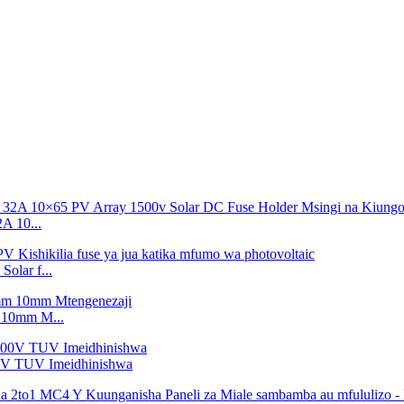
 10...
lar f...
 10mm M...
00V TUV Imeidhinishwa