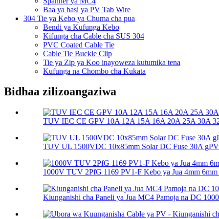
Spanner ya MC4
Baa ya basi ya PV Tab Wire
304 Tie ya Kebo ya Chuma cha pua
Bendi ya Kufunga Kebo
Kifunga cha Cable cha SUS 304
PVC Coated Cable Tie
Cable Tie Buckle Clip
Tie ya Zip ya Koo inayoweza kutumika tena
Kufunga na Chombo cha Kukata
Bidhaa zilizoangaziwa
TUV IEC CE GPV 10A 12A 15A 16A 20A 25A 30A 32A
TUV UL 1500VDC 10x85mm Solar DC Fuse 30A gPV So
1000V TUV 2PfG 1169 PV1-F Kebo ya Jua 4mm 6mm
Kiunganishi cha Paneli ya Jua MC4 Pamoja na DC 10