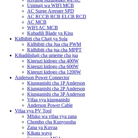
Upimaji wa WIFI MCB
AC Surge Arrester SPD
AC RCCB RCB ELCB RCD
AC MCB
WIFI AC MCB
Kubadili Blade ya Kisu
Kidhibiti cha Chaji ya Sola
Kidhibiti cha Jua cha PWM
Kidhibiti cha jua cha MPPT
Kibadilishaji cha umeme cha jua
Kigeuzi kidogo cha 400W
Kigeuzi kidogo cha 600W
Kigeuzi kidogo cha 1200W
Anderson Power Connector
Kiunganishi cha 1P Anderson
Kiunganishi cha 2P Anderson
Kiunganishi cha 3P Anderson
Vifaa vya kiunganishi
Anderson Power Cable
Vifaa vya PV Tool
Mfuko wa vifaa vya zana
Chombo cha Kunyoosha
Zana ya Kuvua
Kikata waya