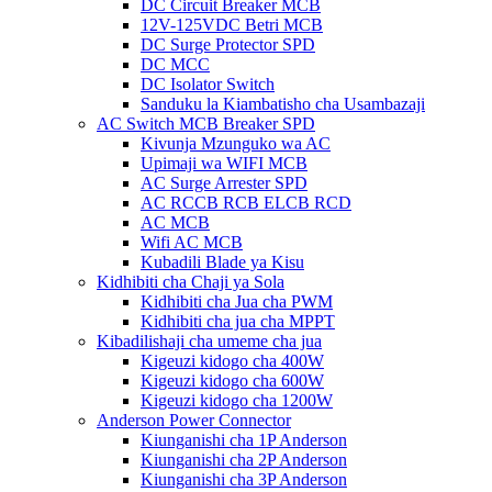
DC Circuit Breaker MCB
12V-125VDC Betri MCB
DC Surge Protector SPD
DC MCC
DC Isolator Switch
Sanduku la Kiambatisho cha Usambazaji
AC Switch MCB Breaker SPD
Kivunja Mzunguko wa AC
Upimaji wa WIFI MCB
AC Surge Arrester SPD
AC RCCB RCB ELCB RCD
AC MCB
Wifi AC MCB
Kubadili Blade ya Kisu
Kidhibiti cha Chaji ya Sola
Kidhibiti cha Jua cha PWM
Kidhibiti cha jua cha MPPT
Kibadilishaji cha umeme cha jua
Kigeuzi kidogo cha 400W
Kigeuzi kidogo cha 600W
Kigeuzi kidogo cha 1200W
Anderson Power Connector
Kiunganishi cha 1P Anderson
Kiunganishi cha 2P Anderson
Kiunganishi cha 3P Anderson