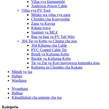
Vifaa vya kiunganishi
Anderson Power Cable
Vifaa vya PV Tool
Mfuko wa vifaa vya zana
Chombo cha Kunyoosha
Zana ya Kuvua
Kikata waya
Spanner ya MC4
Baa ya basi ya PV Tab Wire
304 Tie ya Kebo ya Chuma cha pua
304 Kifunga cha Cable
PVC Coated Cable Tie
Bendi ya Kufunga Kebo
Buckle ya Kufunga Kebo
Tie ya Zip ya Koo inayoweza kutumika tena
Kufunga na Chombo cha Kukata
Miradi ya jua
Habari
Wasiliana
Nyumbani
Bidhaa
Kibadilishaji cha umeme cha jua
Kategoria