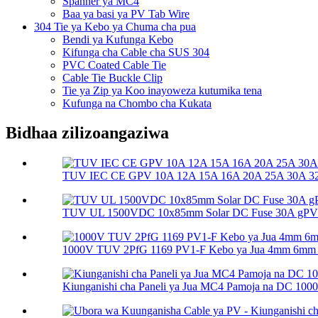
Spanner ya MC4
Baa ya basi ya PV Tab Wire
304 Tie ya Kebo ya Chuma cha pua
Bendi ya Kufunga Kebo
Kifunga cha Cable cha SUS 304
PVC Coated Cable Tie
Cable Tie Buckle Clip
Tie ya Zip ya Koo inayoweza kutumika tena
Kufunga na Chombo cha Kukata
Bidhaa zilizoangaziwa
TUV IEC CE GPV 10A 12A 15A 16A 20A 25A 30A 32A
TUV UL 1500VDC 10x85mm Solar DC Fuse 30A gPV So
1000V TUV 2PfG 1169 PV1-F Kebo ya Jua 4mm 6mm
Kiunganishi cha Paneli ya Jua MC4 Pamoja na DC 10