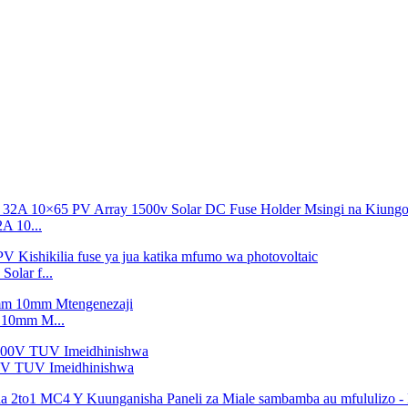
 10...
lar f...
 10mm M...
00V TUV Imeidhinishwa