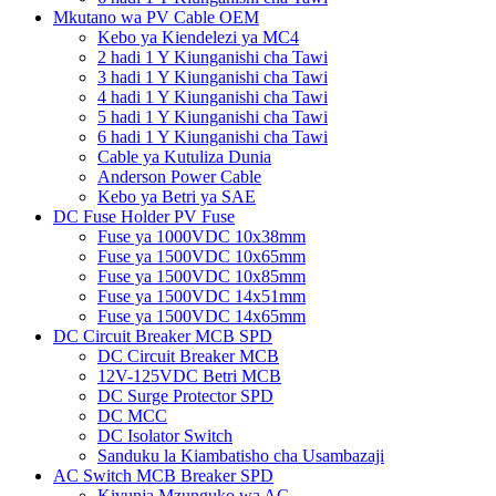
Mkutano wa PV Cable OEM
Kebo ya Kiendelezi ya MC4
2 hadi 1 Y Kiunganishi cha Tawi
3 hadi 1 Y Kiunganishi cha Tawi
4 hadi 1 Y Kiunganishi cha Tawi
5 hadi 1 Y Kiunganishi cha Tawi
6 hadi 1 Y Kiunganishi cha Tawi
Cable ya Kutuliza Dunia
Anderson Power Cable
Kebo ya Betri ya SAE
DC Fuse Holder PV Fuse
Fuse ya 1000VDC 10x38mm
Fuse ya 1500VDC 10x65mm
Fuse ya 1500VDC 10x85mm
Fuse ya 1500VDC 14x51mm
Fuse ya 1500VDC 14x65mm
DC Circuit Breaker MCB SPD
DC Circuit Breaker MCB
12V-125VDC Betri MCB
DC Surge Protector SPD
DC MCC
DC Isolator Switch
Sanduku la Kiambatisho cha Usambazaji
AC Switch MCB Breaker SPD
Kivunja Mzunguko wa AC