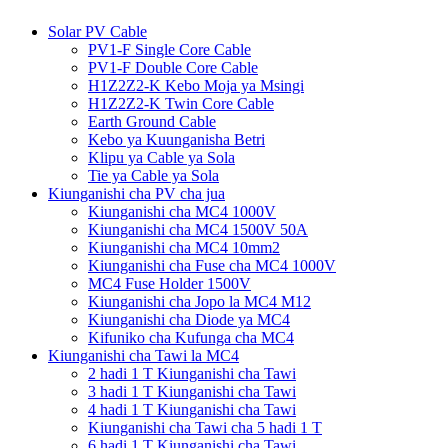
Solar PV Cable
PV1-F Single Core Cable
PV1-F Double Core Cable
H1Z2Z2-K Kebo Moja ya Msingi
H1Z2Z2-K Twin Core Cable
Earth Ground Cable
Kebo ya Kuunganisha Betri
Klipu ya Cable ya Sola
Tie ya Cable ya Sola
Kiunganishi cha PV cha jua
Kiunganishi cha MC4 1000V
Kiunganishi cha MC4 1500V 50A
Kiunganishi cha MC4 10mm2
Kiunganishi cha Fuse cha MC4 1000V
MC4 Fuse Holder 1500V
Kiunganishi cha Jopo la MC4 M12
Kiunganishi cha Diode ya MC4
Kifuniko cha Kufunga cha MC4
Kiunganishi cha Tawi la MC4
2 hadi 1 T Kiunganishi cha Tawi
3 hadi 1 T Kiunganishi cha Tawi
4 hadi 1 T Kiunganishi cha Tawi
Kiunganishi cha Tawi cha 5 hadi 1 T
6 hadi 1 T Kiunganishi cha Tawi