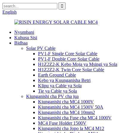
English
Nyumbani
Kuhusu Sisi
Bidhaa
Solar PV Cable
PV1-F Single Core Solar Cable
PV1-F Double Core Solar Cable
H1Z2Z2-K Kebo Moja ya Msingi ya Sola
H1Z2Z2-K Twin Core Solar Cable
Earth Ground Cable
Kebo ya Kuunganisha Betri
Klipu ya Cable ya Sola
Tie ya Cable ya Sola
Kiunganishi cha PV cha jua
Kiunganishi cha MC4 1000V
Kiunganishi cha MC4 1500V 50A
Kiunganishi cha MC4 10mm2
Kiunganishi cha Fuse cha MC4 1000V
MC4 Fuse Holder 1500V
Kiunganishi cha Jopo la MC4 M12