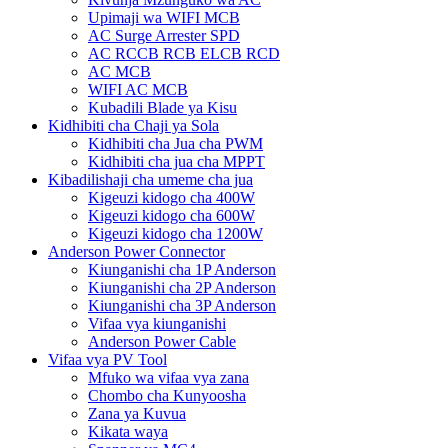
Upimaji wa WIFI MCB
AC Surge Arrester SPD
AC RCCB RCB ELCB RCD
AC MCB
WIFI AC MCB
Kubadili Blade ya Kisu
Kidhibiti cha Chaji ya Sola
Kidhibiti cha Jua cha PWM
Kidhibiti cha jua cha MPPT
Kibadilishaji cha umeme cha jua
Kigeuzi kidogo cha 400W
Kigeuzi kidogo cha 600W
Kigeuzi kidogo cha 1200W
Anderson Power Connector
Kiunganishi cha 1P Anderson
Kiunganishi cha 2P Anderson
Kiunganishi cha 3P Anderson
Vifaa vya kiunganishi
Anderson Power Cable
Vifaa vya PV Tool
Mfuko wa vifaa vya zana
Chombo cha Kunyoosha
Zana ya Kuvua
Kikata waya