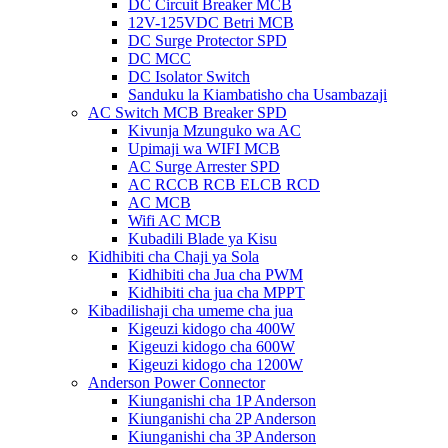
DC Circuit Breaker MCB
12V-125VDC Betri MCB
DC Surge Protector SPD
DC MCC
DC Isolator Switch
Sanduku la Kiambatisho cha Usambazaji
AC Switch MCB Breaker SPD
Kivunja Mzunguko wa AC
Upimaji wa WIFI MCB
AC Surge Arrester SPD
AC RCCB RCB ELCB RCD
AC MCB
Wifi AC MCB
Kubadili Blade ya Kisu
Kidhibiti cha Chaji ya Sola
Kidhibiti cha Jua cha PWM
Kidhibiti cha jua cha MPPT
Kibadilishaji cha umeme cha jua
Kigeuzi kidogo cha 400W
Kigeuzi kidogo cha 600W
Kigeuzi kidogo cha 1200W
Anderson Power Connector
Kiunganishi cha 1P Anderson
Kiunganishi cha 2P Anderson
Kiunganishi cha 3P Anderson