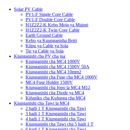
Solar PV Cable
PV1-F Single Core Cable
PV1-F Double Core Cable
H1Z2Z2-K Kebo Moja ya Msingi
H1Z2Z2-K Twin Core Cable
Earth Ground Cable
Kebo ya Kuunganisha Betri
Klipu ya Cable ya Sola
Tie ya Cable ya Sola
Kiunganishi cha PV cha jua
Kiunganishi cha MC4 1000V
Kiunganishi cha MC4 1500V 50A
Kiunganishi cha MC4 10mm2
Kiunganishi cha Fuse cha MC4 1000V
MC4 Fuse Holder 1500V
Kiunganishi cha Jopo la MC4 M12
Kiunganishi cha Diode ya MC4
Kifuniko cha Kufunga cha MC4
Kiunganishi cha Tawi la MC4
2 hadi 1 T Kiunganishi cha Tawi
3 hadi 1 T Kiunganishi cha Tawi
4 hadi 1 T Kiunganishi cha Tawi
Kiunganishi cha Tawi cha 5 hadi 1 T
6 hadi 1 T Kiunganishi cha Tawi