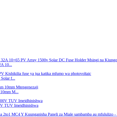
 10...
lar f...
 10mm M...
00V TUV Imeidhinishwa