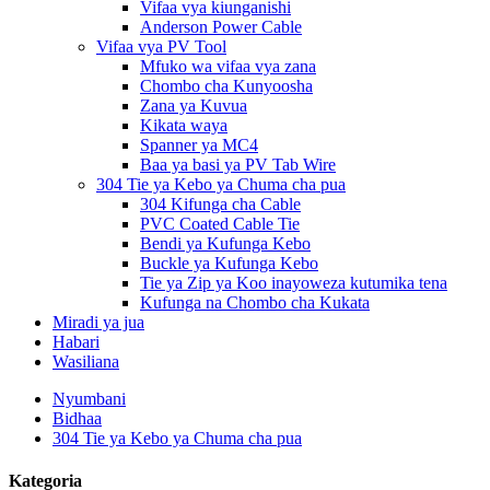
Vifaa vya kiunganishi
Anderson Power Cable
Vifaa vya PV Tool
Mfuko wa vifaa vya zana
Chombo cha Kunyoosha
Zana ya Kuvua
Kikata waya
Spanner ya MC4
Baa ya basi ya PV Tab Wire
304 Tie ya Kebo ya Chuma cha pua
304 Kifunga cha Cable
PVC Coated Cable Tie
Bendi ya Kufunga Kebo
Buckle ya Kufunga Kebo
Tie ya Zip ya Koo inayoweza kutumika tena
Kufunga na Chombo cha Kukata
Miradi ya jua
Habari
Wasiliana
Nyumbani
Bidhaa
304 Tie ya Kebo ya Chuma cha pua
Kategoria