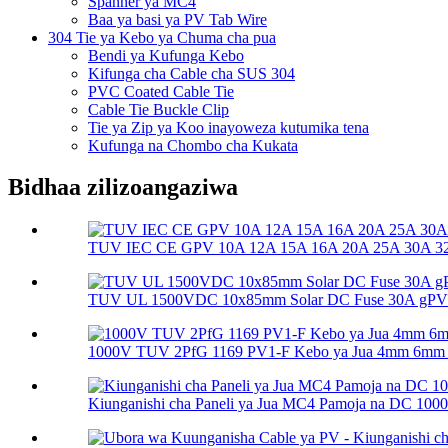
Spanner ya MC4
Baa ya basi ya PV Tab Wire
304 Tie ya Kebo ya Chuma cha pua
Bendi ya Kufunga Kebo
Kifunga cha Cable cha SUS 304
PVC Coated Cable Tie
Cable Tie Buckle Clip
Tie ya Zip ya Koo inayoweza kutumika tena
Kufunga na Chombo cha Kukata
Bidhaa zilizoangaziwa
TUV IEC CE GPV 10A 12A 15A 16A 20A 25A 30A 32A
TUV UL 1500VDC 10x85mm Solar DC Fuse 30A gPV So
1000V TUV 2PfG 1169 PV1-F Kebo ya Jua 4mm 6mm
Kiunganishi cha Paneli ya Jua MC4 Pamoja na DC 10