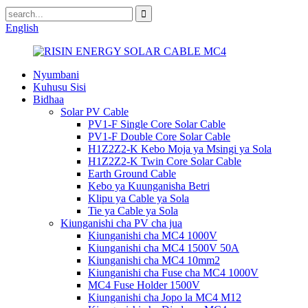
English
Nyumbani
Kuhusu Sisi
Bidhaa
Solar PV Cable
PV1-F Single Core Solar Cable
PV1-F Double Core Solar Cable
H1Z2Z2-K Kebo Moja ya Msingi ya Sola
H1Z2Z2-K Twin Core Solar Cable
Earth Ground Cable
Kebo ya Kuunganisha Betri
Klipu ya Cable ya Sola
Tie ya Cable ya Sola
Kiunganishi cha PV cha jua
Kiunganishi cha MC4 1000V
Kiunganishi cha MC4 1500V 50A
Kiunganishi cha MC4 10mm2
Kiunganishi cha Fuse cha MC4 1000V
MC4 Fuse Holder 1500V
Kiunganishi cha Jopo la MC4 M12