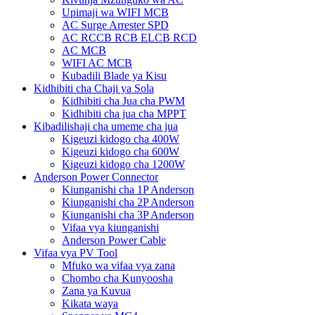
Upimaji wa WIFI MCB
AC Surge Arrester SPD
AC RCCB RCB ELCB RCD
AC MCB
WIFI AC MCB
Kubadili Blade ya Kisu
Kidhibiti cha Chaji ya Sola
Kidhibiti cha Jua cha PWM
Kidhibiti cha jua cha MPPT
Kibadilishaji cha umeme cha jua
Kigeuzi kidogo cha 400W
Kigeuzi kidogo cha 600W
Kigeuzi kidogo cha 1200W
Anderson Power Connector
Kiunganishi cha 1P Anderson
Kiunganishi cha 2P Anderson
Kiunganishi cha 3P Anderson
Vifaa vya kiunganishi
Anderson Power Cable
Vifaa vya PV Tool
Mfuko wa vifaa vya zana
Chombo cha Kunyoosha
Zana ya Kuvua
Kikata waya