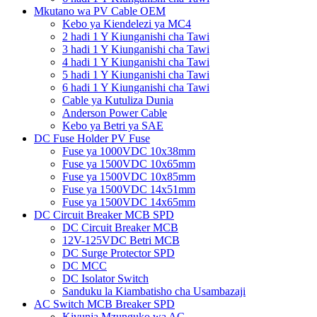
Mkutano wa PV Cable OEM
Kebo ya Kiendelezi ya MC4
2 hadi 1 Y Kiunganishi cha Tawi
3 hadi 1 Y Kiunganishi cha Tawi
4 hadi 1 Y Kiunganishi cha Tawi
5 hadi 1 Y Kiunganishi cha Tawi
6 hadi 1 Y Kiunganishi cha Tawi
Cable ya Kutuliza Dunia
Anderson Power Cable
Kebo ya Betri ya SAE
DC Fuse Holder PV Fuse
Fuse ya 1000VDC 10x38mm
Fuse ya 1500VDC 10x65mm
Fuse ya 1500VDC 10x85mm
Fuse ya 1500VDC 14x51mm
Fuse ya 1500VDC 14x65mm
DC Circuit Breaker MCB SPD
DC Circuit Breaker MCB
12V-125VDC Betri MCB
DC Surge Protector SPD
DC MCC
DC Isolator Switch
Sanduku la Kiambatisho cha Usambazaji
AC Switch MCB Breaker SPD
Kivunja Mzunguko wa AC