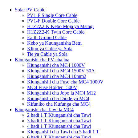
Solar PV Cable
PV1-F Single Core Cable
PV1-F Double Core Cable
H1Z2Z2-K Kebo Moja ya Msingi
H1Z2Z2-K Twin Core Cable
Earth Ground Cable
Kebo ya Kuunganisha Betri
Klipu ya Cable ya Sola
Tie ya Cable ya Sola
Kiunganishi cha PV cha jua
Kiunganishi cha MC4 1000V
Kiunganishi cha MC4 1500V 50A
Kiunganishi cha MC4 10mm2
Kiunganishi cha Fuse cha MC4 1000V
MC4 Fuse Holder 1500V
Kiunganishi cha Jopo la MC4 M12
Kiunganishi cha Diode ya MC4
Kifuniko cha Kufunga cha MC4
Kiunganishi cha Tawi la MC4
2 hadi 1 T Kiunganishi cha Tawi
3 hadi 1 T Kiunganishi cha Tawi
4 hadi 1 T Kiunganishi cha Tawi
Kiunganishi cha Tawi cha 5 hadi 1 T
6 hadi 1 T Kiunganishi cha Tawi