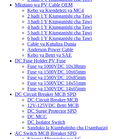
Mkutano wa PV Cable OEM
Kebo ya Kiendelezi ya MC4
2 hadi 1 Y Kiunganishi cha Tawi
3 hadi 1 Y Kiunganishi cha Tawi
4 hadi 1 Y Kiunganishi cha Tawi
5 hadi 1 Y Kiunganishi cha Tawi
6 hadi 1 Y Kiunganishi cha Tawi
Cable ya Kutuliza Dunia
Anderson Power Cable
Kebo ya Betri ya SAE
DC Fuse Holder PV Fuse
Fuse ya 1000VDC 10x38mm
Fuse ya 1500VDC 10x65mm
Fuse ya 1500VDC 10x85mm
Fuse ya 1500VDC 14x51mm
Fuse ya 1500VDC 14x65mm
DC Circuit Breaker MCB SPD
DC Circuit Breaker MCB
12V-125VDC Betri MCB
DC Surge Protector SPD
DC MCC
DC Isolator Switch
Sanduku la Kiambatisho cha Usambazaji
AC Switch MCB Breaker SPD
Kivunja Mzunguko wa AC