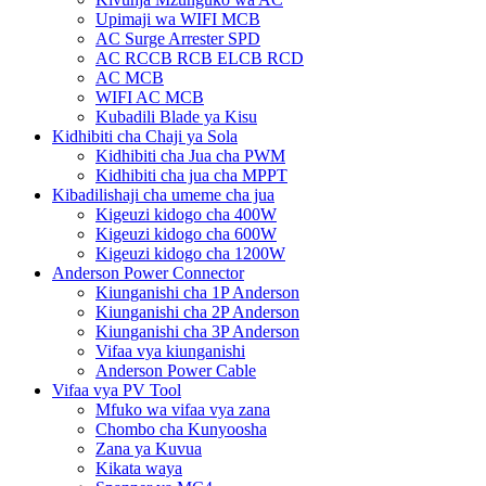
Upimaji wa WIFI MCB
AC Surge Arrester SPD
AC RCCB RCB ELCB RCD
AC MCB
WIFI AC MCB
Kubadili Blade ya Kisu
Kidhibiti cha Chaji ya Sola
Kidhibiti cha Jua cha PWM
Kidhibiti cha jua cha MPPT
Kibadilishaji cha umeme cha jua
Kigeuzi kidogo cha 400W
Kigeuzi kidogo cha 600W
Kigeuzi kidogo cha 1200W
Anderson Power Connector
Kiunganishi cha 1P Anderson
Kiunganishi cha 2P Anderson
Kiunganishi cha 3P Anderson
Vifaa vya kiunganishi
Anderson Power Cable
Vifaa vya PV Tool
Mfuko wa vifaa vya zana
Chombo cha Kunyoosha
Zana ya Kuvua
Kikata waya