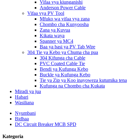
Vifaa vya kiunganishi
Anderson Power Cable
Vifaa vya PV Tool
Mfuko wa vifaa vya zana
Chombo cha Kunyoosha
Zana ya Kuvua
Kikata waya
Spanner ya MC4
Baa ya basi ya PV Tab Wire
304 Tie ya Kebo ya Chuma cha pua
304 Kifunga cha Cable
PVC Coated Cable Tie
Bendi ya Kufunga Kebo
Buckle ya Kufunga Kebo
Tie ya Zip ya Koo inayoweza kutumika tena
Kufunga na Chombo cha Kukata
Miradi ya jua
Habari
Wasiliana
Nyumbani
Bidhaa
DC Circuit Breaker MCB SPD
Kategoria