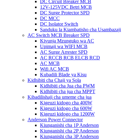
DC Circuit Breaker MCB
12V-125VDC Betri MCB
DC Surge Protector SPD
DC MCC
DC Isolator Switch
Sanduku la Kiambatisho cha Usambazaji
AC Switch MCB Breaker SPD
Kivunja Mzunguko wa AC
Upimaji wa WIFI MCB
AC Surge Arrester SPD
AC RCCB RCB ELCB RCD
AC MCB
Wifi AC MCB
Kubadili Blade ya Kisu
Kidhibiti cha Chaji ya Sola
Kidhibiti cha Jua cha PWM
Kidhibiti cha jua cha MPPT
Kibadilishaji cha umeme cha jua
Kigeuzi kidogo cha 400W
Kigeuzi kidogo cha 600W
Kigeuzi kidogo cha 1200W
Anderson Power Connector
Kiunganishi cha 1P Anderson
Kiunganishi cha 2P Anderson
Kiunganishi cha 3P Anderson