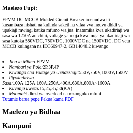
Maelezo Fupi:
FPVM DC MCCB Molded Circuit Breaker imeundwa ili
kusambaza nishati na kulinda saketi na vifaa vya nguvu dhidi ya
upakiaji mwingi katika mfumo wa jua. Inatumika kwa ukadiriaji wa
sasa wa 1250A au chini, voltage ya moja kwa moja ya ukadiriaji wa
sasa kutoka 550VDC, 750VDC, 1000VDC na 1500VDC. DC yetu
MCCB kulingana na IEC60947-2, GB14048.2 kiwango.
Jina la Mfano:
FPVM
Nambari ya Pole:
2P,3P,4P
Kiwango cha Voltage ya Uendeshaji:
550V,750V,1000V,1500V
Iliyokadiriwa
Sasa:
100A,125A,160A,250A,400A,630A,800A~1600A
Kuvunja uwezo:
15,25,35,50(KA)
Maombi:
Ulinzi wa overload na mzunguko mfupi
Tutumie barua pepe
Pakua kama PDF
Maelezo ya Bidhaa
Kampuni