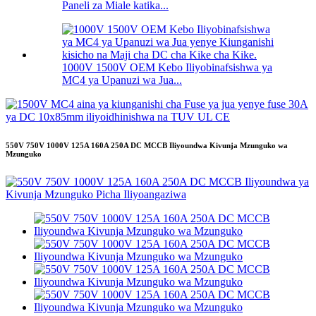
Paneli za Miale katika...
1000V 1500V OEM Kebo Iliyobinafsishwa ya
MC4 ya Upanuzi wa Jua...
550V 750V 1000V 125A 160A 250A DC MCCB Iliyoundwa Kivunja Mzunguko wa
Mzunguko