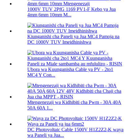
1000V TUV 2PfG 1169 PV1-F Kebo ya Jua
4mm 6mm 10mm M...
Kiunganishi cha Paneli ya Jua MC4 Pamoja na
DC 1000V TUV Imeidhinishwa
Ubora wa Kuunganisha Cable ya PV - 2to1
MC4 Y Con...
Mtengenezaji wa Kidhibiti cha Pwm - 30A 40A
50A 60A 1...
DC Photovoltaic Cable 1500V H1Z2Z2-K waya
wa Paneli ya Jua...