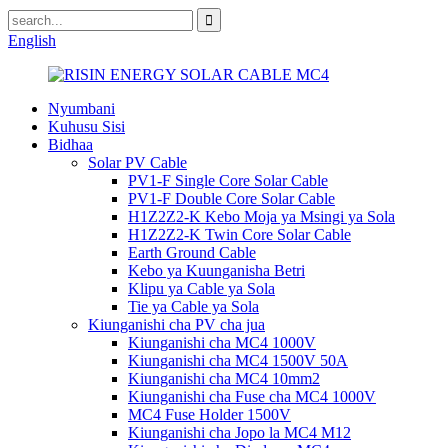
English
Nyumbani
Kuhusu Sisi
Bidhaa
Solar PV Cable
PV1-F Single Core Solar Cable
PV1-F Double Core Solar Cable
H1Z2Z2-K Kebo Moja ya Msingi ya Sola
H1Z2Z2-K Twin Core Solar Cable
Earth Ground Cable
Kebo ya Kuunganisha Betri
Klipu ya Cable ya Sola
Tie ya Cable ya Sola
Kiunganishi cha PV cha jua
Kiunganishi cha MC4 1000V
Kiunganishi cha MC4 1500V 50A
Kiunganishi cha MC4 10mm2
Kiunganishi cha Fuse cha MC4 1000V
MC4 Fuse Holder 1500V
Kiunganishi cha Jopo la MC4 M12