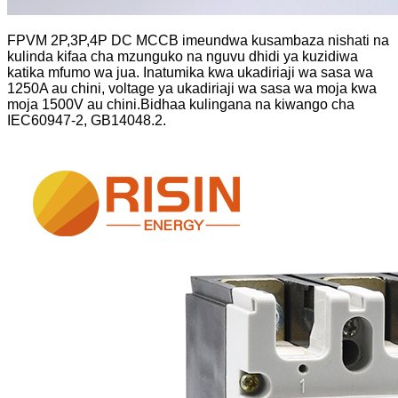
FPVM 2P,3P,4P DC MCCB imeundwa kusambaza nishati na
kulinda kifaa cha mzunguko na nguvu dhidi ya kuzidiwa
katika mfumo wa jua. Inatumika kwa ukadiriaji wa sasa wa
1250A au chini, voltage ya ukadiriaji wa sasa wa moja kwa
moja 1500V au chini.Bidhaa kulingana na kiwango cha
IEC60947-2, GB14048.2.