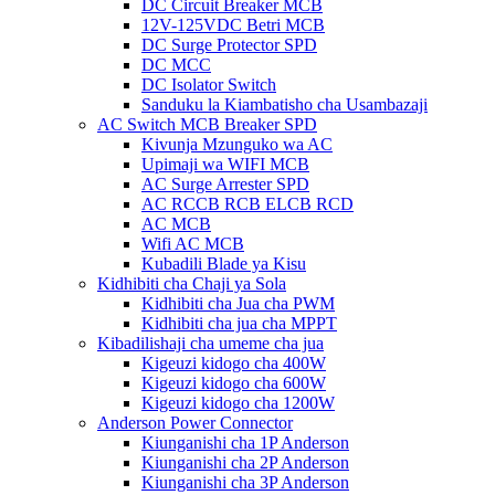
DC Circuit Breaker MCB
12V-125VDC Betri MCB
DC Surge Protector SPD
DC MCC
DC Isolator Switch
Sanduku la Kiambatisho cha Usambazaji
AC Switch MCB Breaker SPD
Kivunja Mzunguko wa AC
Upimaji wa WIFI MCB
AC Surge Arrester SPD
AC RCCB RCB ELCB RCD
AC MCB
Wifi AC MCB
Kubadili Blade ya Kisu
Kidhibiti cha Chaji ya Sola
Kidhibiti cha Jua cha PWM
Kidhibiti cha jua cha MPPT
Kibadilishaji cha umeme cha jua
Kigeuzi kidogo cha 400W
Kigeuzi kidogo cha 600W
Kigeuzi kidogo cha 1200W
Anderson Power Connector
Kiunganishi cha 1P Anderson
Kiunganishi cha 2P Anderson
Kiunganishi cha 3P Anderson