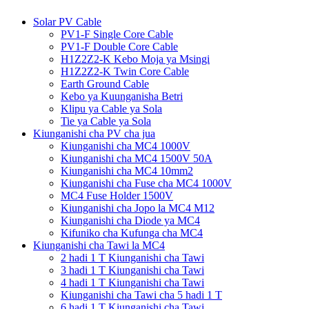
Solar PV Cable
PV1-F Single Core Cable
PV1-F Double Core Cable
H1Z2Z2-K Kebo Moja ya Msingi
H1Z2Z2-K Twin Core Cable
Earth Ground Cable
Kebo ya Kuunganisha Betri
Klipu ya Cable ya Sola
Tie ya Cable ya Sola
Kiunganishi cha PV cha jua
Kiunganishi cha MC4 1000V
Kiunganishi cha MC4 1500V 50A
Kiunganishi cha MC4 10mm2
Kiunganishi cha Fuse cha MC4 1000V
MC4 Fuse Holder 1500V
Kiunganishi cha Jopo la MC4 M12
Kiunganishi cha Diode ya MC4
Kifuniko cha Kufunga cha MC4
Kiunganishi cha Tawi la MC4
2 hadi 1 T Kiunganishi cha Tawi
3 hadi 1 T Kiunganishi cha Tawi
4 hadi 1 T Kiunganishi cha Tawi
Kiunganishi cha Tawi cha 5 hadi 1 T
6 hadi 1 T Kiunganishi cha Tawi