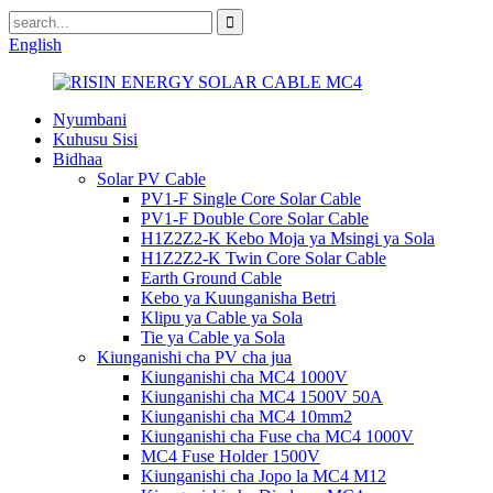
English
Nyumbani
Kuhusu Sisi
Bidhaa
Solar PV Cable
PV1-F Single Core Solar Cable
PV1-F Double Core Solar Cable
H1Z2Z2-K Kebo Moja ya Msingi ya Sola
H1Z2Z2-K Twin Core Solar Cable
Earth Ground Cable
Kebo ya Kuunganisha Betri
Klipu ya Cable ya Sola
Tie ya Cable ya Sola
Kiunganishi cha PV cha jua
Kiunganishi cha MC4 1000V
Kiunganishi cha MC4 1500V 50A
Kiunganishi cha MC4 10mm2
Kiunganishi cha Fuse cha MC4 1000V
MC4 Fuse Holder 1500V
Kiunganishi cha Jopo la MC4 M12