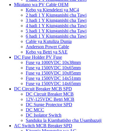
Mkutano wa PV Cable OEM
Kebo ya Kiendelezi ya MC4
2 hadi 1 Y Kiunganishi cha Tawi
3 hadi 1 Y Kiunganishi cha Tawi
4 hadi 1 Y Kiunganishi cha Tawi
5 hadi 1 Y Kiunganishi cha Tawi
6 hadi 1 Y Kiunganishi cha Tawi
Cable ya Kutuliza Dunia
Anderson Power Cable
Kebo ya Betri ya SAE
DC Fuse Holder PV Fuse
Fuse ya 1000VDC 10x38mm
Fuse ya 1500VDC 10x65mm
Fuse ya 1500VDC 10x85mm
Fuse ya 1500VDC 14x51mm
Fuse ya 1500VDC 14x65mm
DC Circuit Breaker MCB SPD
DC Circuit Breaker MCB
12V-125VDC Betri MCB
DC Surge Protector SPD
DC MCC
DC Isolator Switch
Sanduku la Kiambatisho cha Usambazaji
AC Switch MCB Breaker SPD
Kivunja Mzunguko wa AC