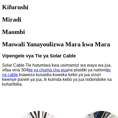
Kifurushi
Miradi
Maombi
Maswali Yanayoulizwa Mara kwa Mara
Vipengele vya Tie ya Solar Cable
Solar Cable Tie hutumiwa kwa usimamizi wa waya wa jua,
vifaa vina 304
tie ya chuma cha pua
na plastiki ya nailoni
tie
ya cable
.Inaweza kusaidia kuweka kebo ya jua vizuri
kwenye paneli ya jua, ili kulinda kebo ya jua isidondoke na
kuharibika.