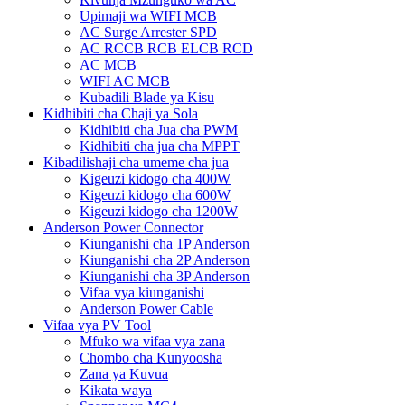
Upimaji wa WIFI MCB
AC Surge Arrester SPD
AC RCCB RCB ELCB RCD
AC MCB
WIFI AC MCB
Kubadili Blade ya Kisu
Kidhibiti cha Chaji ya Sola
Kidhibiti cha Jua cha PWM
Kidhibiti cha jua cha MPPT
Kibadilishaji cha umeme cha jua
Kigeuzi kidogo cha 400W
Kigeuzi kidogo cha 600W
Kigeuzi kidogo cha 1200W
Anderson Power Connector
Kiunganishi cha 1P Anderson
Kiunganishi cha 2P Anderson
Kiunganishi cha 3P Anderson
Vifaa vya kiunganishi
Anderson Power Cable
Vifaa vya PV Tool
Mfuko wa vifaa vya zana
Chombo cha Kunyoosha
Zana ya Kuvua
Kikata waya