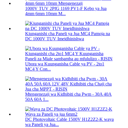
1000V TUV 2PfG 1169 PV1-F Kebo ya Jua
4mm 6mm 10mm M...
Kiunganishi cha Paneli ya Jua MC4 Pamoja na
DC 1000V TUV Imeidhinishwa
Ubora wa Kuunganisha Cable ya PV - 2to1
MC4 Y Con...
Mtengenezaji wa Kidhibiti cha Pwm - 30A 40A
50A 60A 1...
DC Photovoltaic Cable 1500V H1Z2Z2-K waya
wa Paneli ya Jua...