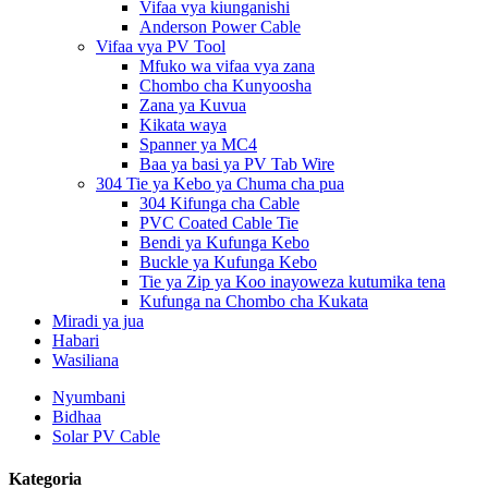
Vifaa vya kiunganishi
Anderson Power Cable
Vifaa vya PV Tool
Mfuko wa vifaa vya zana
Chombo cha Kunyoosha
Zana ya Kuvua
Kikata waya
Spanner ya MC4
Baa ya basi ya PV Tab Wire
304 Tie ya Kebo ya Chuma cha pua
304 Kifunga cha Cable
PVC Coated Cable Tie
Bendi ya Kufunga Kebo
Buckle ya Kufunga Kebo
Tie ya Zip ya Koo inayoweza kutumika tena
Kufunga na Chombo cha Kukata
Miradi ya jua
Habari
Wasiliana
Nyumbani
Bidhaa
Solar PV Cable
Kategoria