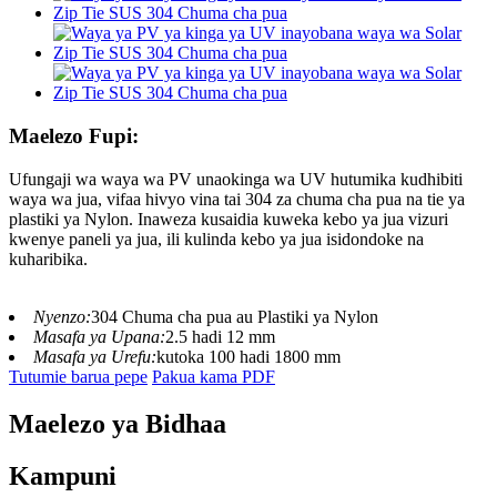
Maelezo Fupi:
Ufungaji wa waya wa PV unaokinga wa UV hutumika kudhibiti
waya wa jua, vifaa hivyo vina tai 304 za chuma cha pua na tie ya
plastiki ya Nylon. Inaweza kusaidia kuweka kebo ya jua vizuri
kwenye paneli ya jua, ili kulinda kebo ya jua isidondoke na
kuharibika.
Nyenzo:
304 Chuma cha pua au Plastiki ya Nylon
Masafa ya Upana:
2.5 hadi 12 mm
Masafa ya Urefu:
kutoka 100 hadi 1800 mm
Tutumie barua pepe
Pakua kama PDF
Maelezo ya Bidhaa
Kampuni