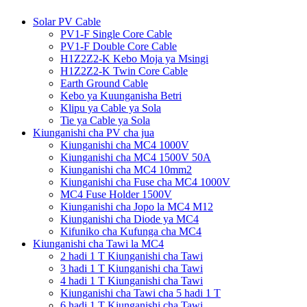
Solar PV Cable
PV1-F Single Core Cable
PV1-F Double Core Cable
H1Z2Z2-K Kebo Moja ya Msingi
H1Z2Z2-K Twin Core Cable
Earth Ground Cable
Kebo ya Kuunganisha Betri
Klipu ya Cable ya Sola
Tie ya Cable ya Sola
Kiunganishi cha PV cha jua
Kiunganishi cha MC4 1000V
Kiunganishi cha MC4 1500V 50A
Kiunganishi cha MC4 10mm2
Kiunganishi cha Fuse cha MC4 1000V
MC4 Fuse Holder 1500V
Kiunganishi cha Jopo la MC4 M12
Kiunganishi cha Diode ya MC4
Kifuniko cha Kufunga cha MC4
Kiunganishi cha Tawi la MC4
2 hadi 1 T Kiunganishi cha Tawi
3 hadi 1 T Kiunganishi cha Tawi
4 hadi 1 T Kiunganishi cha Tawi
Kiunganishi cha Tawi cha 5 hadi 1 T
6 hadi 1 T Kiunganishi cha Tawi