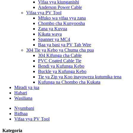
Vifaa vya kiunganishi
Anderson Power Cable
Vifaa vya PV Tool
Mfuko wa vifaa vya zana
Chombo cha Kunyoosha
Zana ya Kuvua
Kikata waya
Spanner ya MC4
Baa ya basi ya PV Tab Wire
304 Tie ya Kebo ya Chuma cha pua
304 Kifunga cha Cable
PVC Coated Cable Tie
Bendi ya Kufunga Kebo
Buckle ya Kufunga Kebo
Tie ya Zip ya Koo inayoweza kutumika tena
Kufunga na Chombo cha Kukata
Miradi ya jua
Habari
Wasiliana
Nyumbani
Bidhaa
Vifaa vya PV Tool
Kategoria