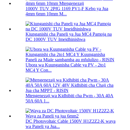
1000V TUV 2PfG 1169 PV1-F Kebo ya Jua
4mm 6mm 10mm M...
Kiunganishi cha Paneli ya Jua MC4 Pamoja na
DC 1000V TUV Imeidhinishwa
Ubora wa Kuunganisha Cable ya PV - 2to1
MC4 Y Con...
Mtengenezaji wa Kidhibiti cha Pwm - 30A 40A
50A 60A 1...
DC Photovoltaic Cable 1500V H1Z2Z2-K waya
wa Paneli ya Jua...