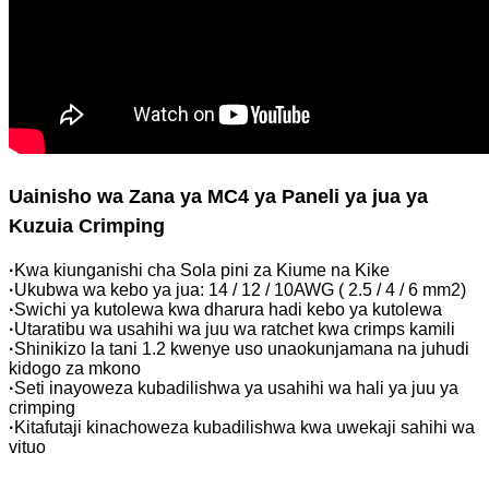
Uainisho wa Zana ya MC4 ya Paneli ya jua ya
Kuzuia Crimping
·
Kwa kiunganishi cha Sola pini za Kiume na Kike
·
Ukubwa wa kebo ya jua: 14 / 12 / 10AWG ( 2.5 / 4 / 6 mm2)
·
Swichi ya kutolewa kwa dharura hadi kebo ya kutolewa
·
Utaratibu wa usahihi wa juu wa ratchet kwa crimps kamili
·
Shinikizo la tani 1.2 kwenye uso unaokunjamana na juhudi
kidogo za mkono
·
Seti inayoweza kubadilishwa ya usahihi wa hali ya juu ya
crimping
·
Kitafutaji kinachoweza kubadilishwa kwa uwekaji sahihi wa
vituo