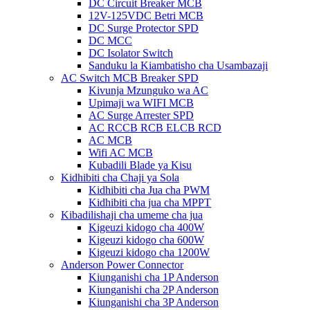
DC Circuit Breaker MCB
12V-125VDC Betri MCB
DC Surge Protector SPD
DC MCC
DC Isolator Switch
Sanduku la Kiambatisho cha Usambazaji
AC Switch MCB Breaker SPD
Kivunja Mzunguko wa AC
Upimaji wa WIFI MCB
AC Surge Arrester SPD
AC RCCB RCB ELCB RCD
AC MCB
Wifi AC MCB
Kubadili Blade ya Kisu
Kidhibiti cha Chaji ya Sola
Kidhibiti cha Jua cha PWM
Kidhibiti cha jua cha MPPT
Kibadilishaji cha umeme cha jua
Kigeuzi kidogo cha 400W
Kigeuzi kidogo cha 600W
Kigeuzi kidogo cha 1200W
Anderson Power Connector
Kiunganishi cha 1P Anderson
Kiunganishi cha 2P Anderson
Kiunganishi cha 3P Anderson