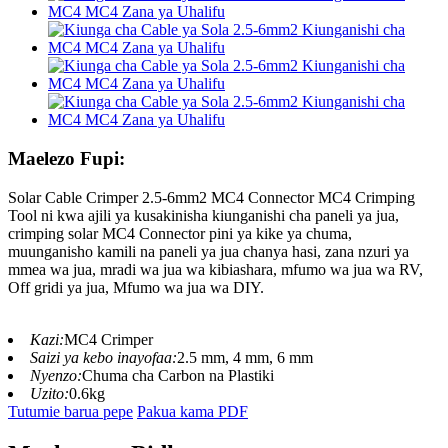
Maelezo Fupi:
Solar Cable Crimper 2.5-6mm2 MC4 Connector MC4 Crimping
Tool ni kwa ajili ya kusakinisha kiunganishi cha paneli ya jua,
crimping solar MC4 Connector pini ya kike ya chuma,
muunganisho kamili na paneli ya jua chanya hasi, zana nzuri ya
mmea wa jua, mradi wa jua wa kibiashara, mfumo wa jua wa RV,
Off gridi ya jua, Mfumo wa jua wa DIY.
Kazi:
MC4 Crimper
Saizi ya kebo inayofaa:
2.5 mm, 4 mm, 6 mm
Nyenzo:
Chuma cha Carbon na Plastiki
Uzito:
0.6kg
Tutumie barua pepe
Pakua kama PDF