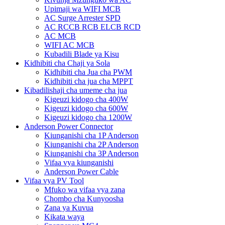
Upimaji wa WIFI MCB
AC Surge Arrester SPD
AC RCCB RCB ELCB RCD
AC MCB
WIFI AC MCB
Kubadili Blade ya Kisu
Kidhibiti cha Chaji ya Sola
Kidhibiti cha Jua cha PWM
Kidhibiti cha jua cha MPPT
Kibadilishaji cha umeme cha jua
Kigeuzi kidogo cha 400W
Kigeuzi kidogo cha 600W
Kigeuzi kidogo cha 1200W
Anderson Power Connector
Kiunganishi cha 1P Anderson
Kiunganishi cha 2P Anderson
Kiunganishi cha 3P Anderson
Vifaa vya kiunganishi
Anderson Power Cable
Vifaa vya PV Tool
Mfuko wa vifaa vya zana
Chombo cha Kunyoosha
Zana ya Kuvua
Kikata waya