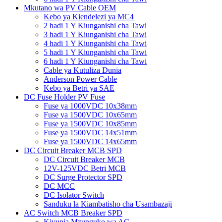
Mkutano wa PV Cable OEM
Kebo ya Kiendelezi ya MC4
2 hadi 1 Y Kiunganishi cha Tawi
3 hadi 1 Y Kiunganishi cha Tawi
4 hadi 1 Y Kiunganishi cha Tawi
5 hadi 1 Y Kiunganishi cha Tawi
6 hadi 1 Y Kiunganishi cha Tawi
Cable ya Kutuliza Dunia
Anderson Power Cable
Kebo ya Betri ya SAE
DC Fuse Holder PV Fuse
Fuse ya 1000VDC 10x38mm
Fuse ya 1500VDC 10x65mm
Fuse ya 1500VDC 10x85mm
Fuse ya 1500VDC 14x51mm
Fuse ya 1500VDC 14x65mm
DC Circuit Breaker MCB SPD
DC Circuit Breaker MCB
12V-125VDC Betri MCB
DC Surge Protector SPD
DC MCC
DC Isolator Switch
Sanduku la Kiambatisho cha Usambazaji
AC Switch MCB Breaker SPD
Kivunja Mzunguko wa AC