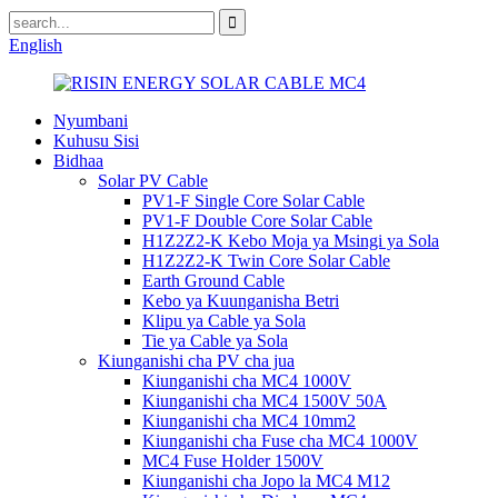
English
Nyumbani
Kuhusu Sisi
Bidhaa
Solar PV Cable
PV1-F Single Core Solar Cable
PV1-F Double Core Solar Cable
H1Z2Z2-K Kebo Moja ya Msingi ya Sola
H1Z2Z2-K Twin Core Solar Cable
Earth Ground Cable
Kebo ya Kuunganisha Betri
Klipu ya Cable ya Sola
Tie ya Cable ya Sola
Kiunganishi cha PV cha jua
Kiunganishi cha MC4 1000V
Kiunganishi cha MC4 1500V 50A
Kiunganishi cha MC4 10mm2
Kiunganishi cha Fuse cha MC4 1000V
MC4 Fuse Holder 1500V
Kiunganishi cha Jopo la MC4 M12