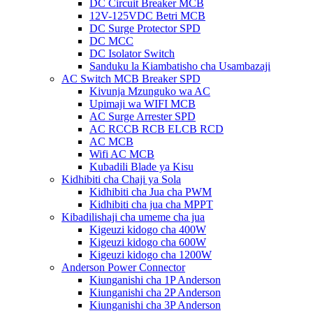
DC Circuit Breaker MCB
12V-125VDC Betri MCB
DC Surge Protector SPD
DC MCC
DC Isolator Switch
Sanduku la Kiambatisho cha Usambazaji
AC Switch MCB Breaker SPD
Kivunja Mzunguko wa AC
Upimaji wa WIFI MCB
AC Surge Arrester SPD
AC RCCB RCB ELCB RCD
AC MCB
Wifi AC MCB
Kubadili Blade ya Kisu
Kidhibiti cha Chaji ya Sola
Kidhibiti cha Jua cha PWM
Kidhibiti cha jua cha MPPT
Kibadilishaji cha umeme cha jua
Kigeuzi kidogo cha 400W
Kigeuzi kidogo cha 600W
Kigeuzi kidogo cha 1200W
Anderson Power Connector
Kiunganishi cha 1P Anderson
Kiunganishi cha 2P Anderson
Kiunganishi cha 3P Anderson