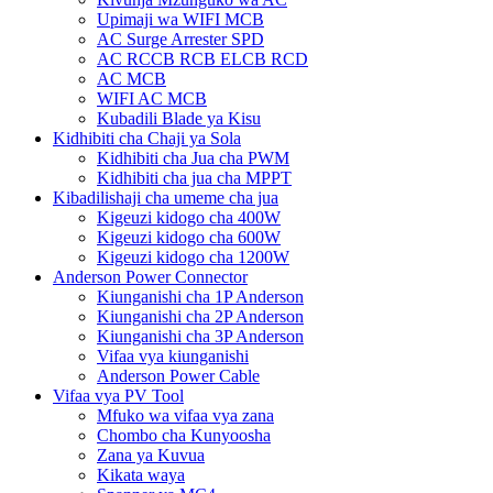
Upimaji wa WIFI MCB
AC Surge Arrester SPD
AC RCCB RCB ELCB RCD
AC MCB
WIFI AC MCB
Kubadili Blade ya Kisu
Kidhibiti cha Chaji ya Sola
Kidhibiti cha Jua cha PWM
Kidhibiti cha jua cha MPPT
Kibadilishaji cha umeme cha jua
Kigeuzi kidogo cha 400W
Kigeuzi kidogo cha 600W
Kigeuzi kidogo cha 1200W
Anderson Power Connector
Kiunganishi cha 1P Anderson
Kiunganishi cha 2P Anderson
Kiunganishi cha 3P Anderson
Vifaa vya kiunganishi
Anderson Power Cable
Vifaa vya PV Tool
Mfuko wa vifaa vya zana
Chombo cha Kunyoosha
Zana ya Kuvua
Kikata waya