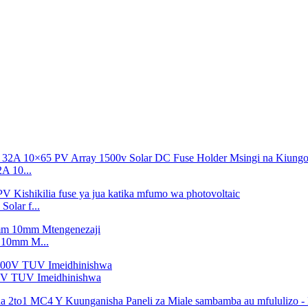
 10...
lar f...
 10mm M...
00V TUV Imeidhinishwa