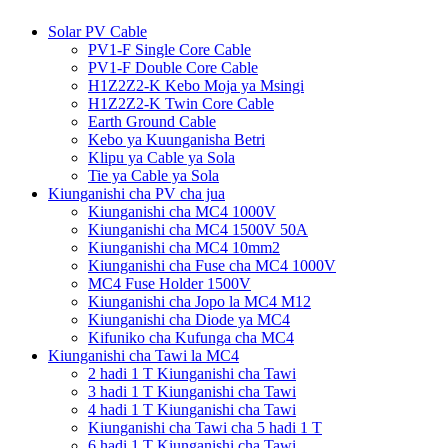
Solar PV Cable
PV1-F Single Core Cable
PV1-F Double Core Cable
H1Z2Z2-K Kebo Moja ya Msingi
H1Z2Z2-K Twin Core Cable
Earth Ground Cable
Kebo ya Kuunganisha Betri
Klipu ya Cable ya Sola
Tie ya Cable ya Sola
Kiunganishi cha PV cha jua
Kiunganishi cha MC4 1000V
Kiunganishi cha MC4 1500V 50A
Kiunganishi cha MC4 10mm2
Kiunganishi cha Fuse cha MC4 1000V
MC4 Fuse Holder 1500V
Kiunganishi cha Jopo la MC4 M12
Kiunganishi cha Diode ya MC4
Kifuniko cha Kufunga cha MC4
Kiunganishi cha Tawi la MC4
2 hadi 1 T Kiunganishi cha Tawi
3 hadi 1 T Kiunganishi cha Tawi
4 hadi 1 T Kiunganishi cha Tawi
Kiunganishi cha Tawi cha 5 hadi 1 T
6 hadi 1 T Kiunganishi cha Tawi