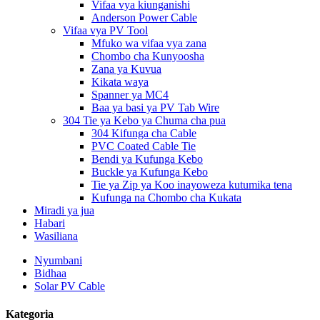
Vifaa vya kiunganishi
Anderson Power Cable
Vifaa vya PV Tool
Mfuko wa vifaa vya zana
Chombo cha Kunyoosha
Zana ya Kuvua
Kikata waya
Spanner ya MC4
Baa ya basi ya PV Tab Wire
304 Tie ya Kebo ya Chuma cha pua
304 Kifunga cha Cable
PVC Coated Cable Tie
Bendi ya Kufunga Kebo
Buckle ya Kufunga Kebo
Tie ya Zip ya Koo inayoweza kutumika tena
Kufunga na Chombo cha Kukata
Miradi ya jua
Habari
Wasiliana
Nyumbani
Bidhaa
Solar PV Cable
Kategoria