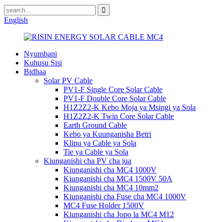
English
Nyumbani
Kuhusu Sisi
Bidhaa
Solar PV Cable
PV1-F Single Core Solar Cable
PV1-F Double Core Solar Cable
H1Z2Z2-K Kebo Moja ya Msingi ya Sola
H1Z2Z2-K Twin Core Solar Cable
Earth Ground Cable
Kebo ya Kuunganisha Betri
Klipu ya Cable ya Sola
Tie ya Cable ya Sola
Kiunganishi cha PV cha jua
Kiunganishi cha MC4 1000V
Kiunganishi cha MC4 1500V 50A
Kiunganishi cha MC4 10mm2
Kiunganishi cha Fuse cha MC4 1000V
MC4 Fuse Holder 1500V
Kiunganishi cha Jopo la MC4 M12