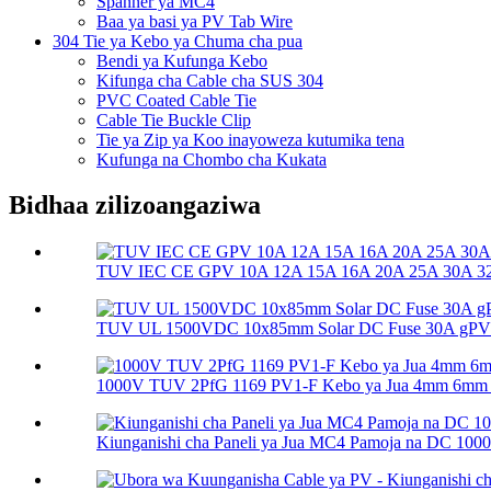
Spanner ya MC4
Baa ya basi ya PV Tab Wire
304 Tie ya Kebo ya Chuma cha pua
Bendi ya Kufunga Kebo
Kifunga cha Cable cha SUS 304
PVC Coated Cable Tie
Cable Tie Buckle Clip
Tie ya Zip ya Koo inayoweza kutumika tena
Kufunga na Chombo cha Kukata
Bidhaa zilizoangaziwa
TUV IEC CE GPV 10A 12A 15A 16A 20A 25A 30A 32A
TUV UL 1500VDC 10x85mm Solar DC Fuse 30A gPV So
1000V TUV 2PfG 1169 PV1-F Kebo ya Jua 4mm 6mm
Kiunganishi cha Paneli ya Jua MC4 Pamoja na DC 10