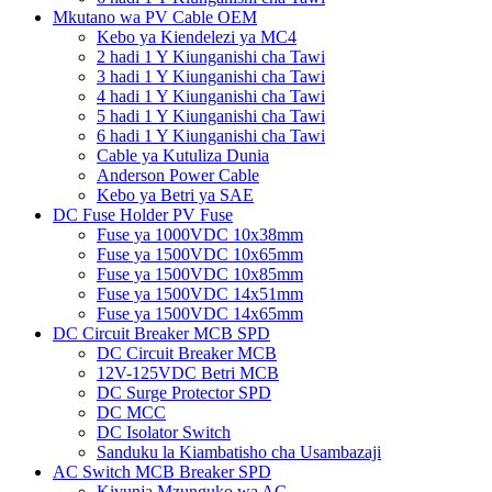
Mkutano wa PV Cable OEM
Kebo ya Kiendelezi ya MC4
2 hadi 1 Y Kiunganishi cha Tawi
3 hadi 1 Y Kiunganishi cha Tawi
4 hadi 1 Y Kiunganishi cha Tawi
5 hadi 1 Y Kiunganishi cha Tawi
6 hadi 1 Y Kiunganishi cha Tawi
Cable ya Kutuliza Dunia
Anderson Power Cable
Kebo ya Betri ya SAE
DC Fuse Holder PV Fuse
Fuse ya 1000VDC 10x38mm
Fuse ya 1500VDC 10x65mm
Fuse ya 1500VDC 10x85mm
Fuse ya 1500VDC 14x51mm
Fuse ya 1500VDC 14x65mm
DC Circuit Breaker MCB SPD
DC Circuit Breaker MCB
12V-125VDC Betri MCB
DC Surge Protector SPD
DC MCC
DC Isolator Switch
Sanduku la Kiambatisho cha Usambazaji
AC Switch MCB Breaker SPD
Kivunja Mzunguko wa AC