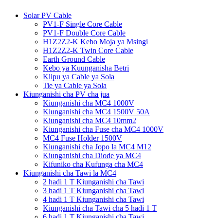
Solar PV Cable
PV1-F Single Core Cable
PV1-F Double Core Cable
H1Z2Z2-K Kebo Moja ya Msingi
H1Z2Z2-K Twin Core Cable
Earth Ground Cable
Kebo ya Kuunganisha Betri
Klipu ya Cable ya Sola
Tie ya Cable ya Sola
Kiunganishi cha PV cha jua
Kiunganishi cha MC4 1000V
Kiunganishi cha MC4 1500V 50A
Kiunganishi cha MC4 10mm2
Kiunganishi cha Fuse cha MC4 1000V
MC4 Fuse Holder 1500V
Kiunganishi cha Jopo la MC4 M12
Kiunganishi cha Diode ya MC4
Kifuniko cha Kufunga cha MC4
Kiunganishi cha Tawi la MC4
2 hadi 1 T Kiunganishi cha Tawi
3 hadi 1 T Kiunganishi cha Tawi
4 hadi 1 T Kiunganishi cha Tawi
Kiunganishi cha Tawi cha 5 hadi 1 T
6 hadi 1 T Kiunganishi cha Tawi