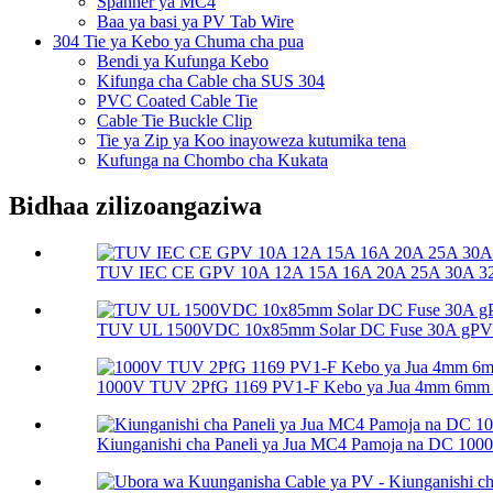
Spanner ya MC4
Baa ya basi ya PV Tab Wire
304 Tie ya Kebo ya Chuma cha pua
Bendi ya Kufunga Kebo
Kifunga cha Cable cha SUS 304
PVC Coated Cable Tie
Cable Tie Buckle Clip
Tie ya Zip ya Koo inayoweza kutumika tena
Kufunga na Chombo cha Kukata
Bidhaa zilizoangaziwa
TUV IEC CE GPV 10A 12A 15A 16A 20A 25A 30A 32A
TUV UL 1500VDC 10x85mm Solar DC Fuse 30A gPV So
1000V TUV 2PfG 1169 PV1-F Kebo ya Jua 4mm 6mm
Kiunganishi cha Paneli ya Jua MC4 Pamoja na DC 10