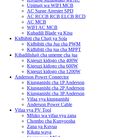
Upimaji wa WIFI MCB
AC Surge Arrester SPD
AC RCCB RCB ELCB RCD
AC MCB
WIFI AC MCB
Kubadili Blade ya Kisu
Kidhibiti cha Chaji ya Sola
Kidhibiti cha Jua cha PWM
Kidhibiti cha jua cha MPPT
Kibadilishaji cha umeme cha jua
Kigeuzi kidogo cha 400W
Kigeuzi kidogo cha 600W
Kigeuzi kidogo cha 1200W
Anderson Power Connector
Kiunganishi cha 1P Anderson
Kiunganishi cha 2P Anderson
Kiunganishi cha 3P Anderson
Vifaa vya kiunganishi
Anderson Power Cable
Vifaa vya PV Tool
Mfuko wa vifaa vya zana
Chombo cha Kunyoosha
Zana ya Kuvua
Kikata waya