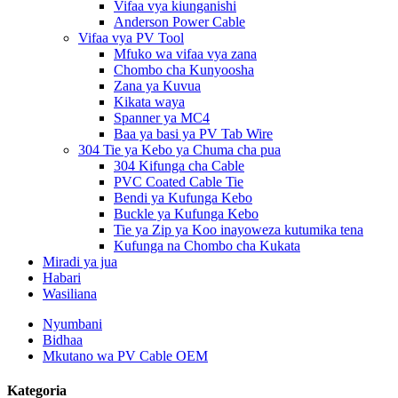
Vifaa vya kiunganishi
Anderson Power Cable
Vifaa vya PV Tool
Mfuko wa vifaa vya zana
Chombo cha Kunyoosha
Zana ya Kuvua
Kikata waya
Spanner ya MC4
Baa ya basi ya PV Tab Wire
304 Tie ya Kebo ya Chuma cha pua
304 Kifunga cha Cable
PVC Coated Cable Tie
Bendi ya Kufunga Kebo
Buckle ya Kufunga Kebo
Tie ya Zip ya Koo inayoweza kutumika tena
Kufunga na Chombo cha Kukata
Miradi ya jua
Habari
Wasiliana
Nyumbani
Bidhaa
Mkutano wa PV Cable OEM
Kategoria