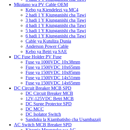
Mkutano wa PV Cable OEM
Kebo ya Kiendelezi ya MC4
2 hadi 1 Y Kiunganishi cha Tawi
3 hadi 1 Y Kiunganishi cha Tawi
4 hadi 1 Y Kiunganishi cha Tawi
5 hadi 1 Y Kiunganishi cha Tawi
6 hadi 1 Y Kiunganishi cha Tawi
Cable ya Kutuliza Dunia
Anderson Power Cable
Kebo ya Betri ya SAE
DC Fuse Holder PV Fuse
Fuse ya 1000VDC 10x38mm
Fuse ya 1500VDC 10x65mm
Fuse ya 1500VDC 10x85mm
Fuse ya 1500VDC 14x51mm
Fuse ya 1500VDC 14x65mm
DC Circuit Breaker MCB SPD
DC Circuit Breaker MCB
12V-125VDC Betri MCB
DC Surge Protector SPD
DC MCC
DC Isolator Switch
Sanduku la Kiambatisho cha Usambazaji
AC Switch MCB Breaker SPD
Kivunja Mzunguko wa AC