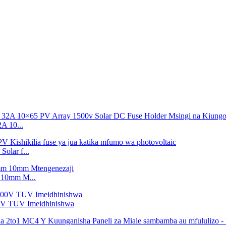
 10...
lar f...
 10mm M...
00V TUV Imeidhinishwa