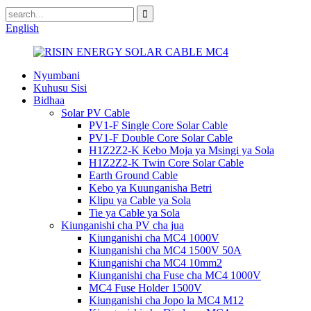
English
Nyumbani
Kuhusu Sisi
Bidhaa
Solar PV Cable
PV1-F Single Core Solar Cable
PV1-F Double Core Solar Cable
H1Z2Z2-K Kebo Moja ya Msingi ya Sola
H1Z2Z2-K Twin Core Solar Cable
Earth Ground Cable
Kebo ya Kuunganisha Betri
Klipu ya Cable ya Sola
Tie ya Cable ya Sola
Kiunganishi cha PV cha jua
Kiunganishi cha MC4 1000V
Kiunganishi cha MC4 1500V 50A
Kiunganishi cha MC4 10mm2
Kiunganishi cha Fuse cha MC4 1000V
MC4 Fuse Holder 1500V
Kiunganishi cha Jopo la MC4 M12