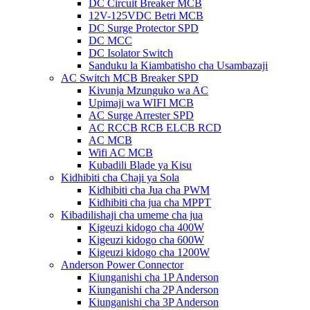
DC Circuit Breaker MCB
12V-125VDC Betri MCB
DC Surge Protector SPD
DC MCC
DC Isolator Switch
Sanduku la Kiambatisho cha Usambazaji
AC Switch MCB Breaker SPD
Kivunja Mzunguko wa AC
Upimaji wa WIFI MCB
AC Surge Arrester SPD
AC RCCB RCB ELCB RCD
AC MCB
Wifi AC MCB
Kubadili Blade ya Kisu
Kidhibiti cha Chaji ya Sola
Kidhibiti cha Jua cha PWM
Kidhibiti cha jua cha MPPT
Kibadilishaji cha umeme cha jua
Kigeuzi kidogo cha 400W
Kigeuzi kidogo cha 600W
Kigeuzi kidogo cha 1200W
Anderson Power Connector
Kiunganishi cha 1P Anderson
Kiunganishi cha 2P Anderson
Kiunganishi cha 3P Anderson