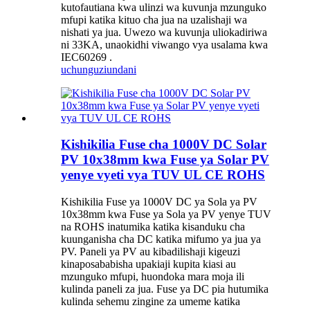
kutofautiana kwa ulinzi wa kuvunja mzunguko
mfupi katika kituo cha jua na uzalishaji wa
nishati ya jua. Uwezo wa kuvunja uliokadiriwa
ni 33KA, unaokidhi viwango vya usalama kwa
IEC60269 .
uchunguzi
undani
Kishikilia Fuse cha 1000V DC Solar
PV 10x38mm kwa Fuse ya Solar PV
yenye vyeti vya TUV UL CE ROHS
Kishikilia Fuse ya 1000V DC ya Sola ya PV
10x38mm kwa Fuse ya Sola ya PV yenye TUV
na ROHS inatumika katika kisanduku cha
kuunganisha cha DC katika mifumo ya jua ya
PV. Paneli ya PV au kibadilishaji kigeuzi
kinaposababisha upakiaji kupita kiasi au
mzunguko mfupi, huondoka mara moja ili
kulinda paneli za jua. Fuse ya DC pia hutumika
kulinda sehemu zingine za umeme katika