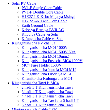
Solar PV Cable
PV1-F Single Core Cable
PV1-F Double Core Cable
H1Z2Z2-K Kebo Moja ya Msingi
H1Z2Z2-K Twin Core Cable
Earth Ground Cable
Kebo ya Betri ya BVR AC
Klipu ya Cable ya Sola
Kifunga cha Cable ya Sola
Kiunganishi cha PV cha jua
Kiunganishi cha MC4 1000V
Kiunganishi cha MC4 1500V 50A
Kiunganishi cha MC4 10mm2
Kiunganishi cha Fuse cha MC4 1000V
MC4 Fuse Holder 1500V
Kiunganishi cha Jopo la MC4 M12
Kiunganishi cha Diode ya MC4
Kifuniko cha Kufunga cha MC4
Kiunganishi cha Tawi la MC4
2 hadi 1 T Kiunganishi cha Tawi
3 hadi 1 T Kiunganishi cha Tawi
4 hadi 1 T Kiunganishi cha Tawi
Kiunganishi cha Tawi cha 5 hadi 1 T
6 hadi 1 T Kiunganishi cha Tawi
Mkutano wa PV Cable OEM