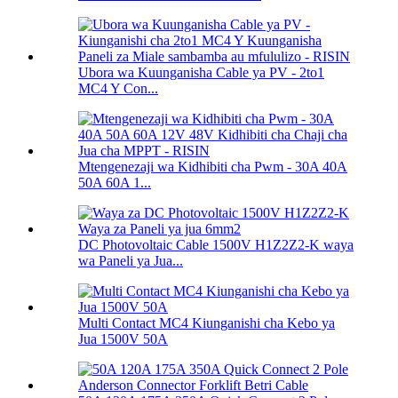
Ubora wa Kuunganisha Cable ya PV - 2to1
MC4 Y Con...
Mtengenezaji wa Kidhibiti cha Pwm - 30A 40A
50A 60A 1...
DC Photovoltaic Cable 1500V H1Z2Z2-K waya
wa Paneli ya Jua...
Multi Contact MC4 Kiunganishi cha Kebo ya
Jua 1500V 50A