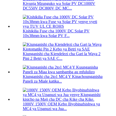
Kivunja Mzunguko wa Solar PV DC1000V
DC550V DC800V DC MC...
Kishikilia Fuse cha 1000V DC Solar PV
10x38mm kwa Solar PV F...
Kiunganishi cha Kiendelezi cha Gari la Waya 2
Pini 2 Betri ya SAE C...
Kiunganishi cha 2to1 MC4 Y Kinachounganisha
Paneli za Miale katika...
1000V 1500V OEM Kebo Iliyobinafsishwa ya
MC4 ya Upanuzi wa Jua...