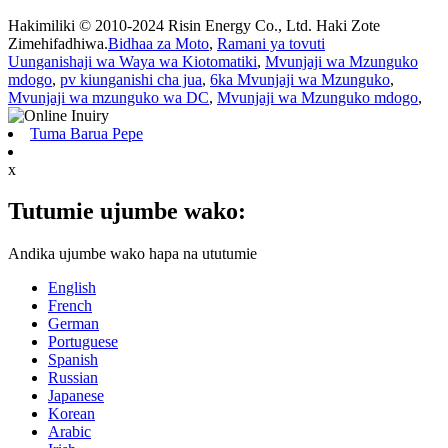
Hakimiliki © 2010-2024 Risin Energy Co., Ltd. Haki Zote
Zimehifadhiwa.
Bidhaa za Moto
,
Ramani ya tovuti
Uunganishaji wa Waya wa Kiotomatiki
,
Mvunjaji wa Mzunguko
mdogo
,
pv kiunganishi cha jua
,
6ka Mvunjaji wa Mzunguko
,
Mvunjaji wa mzunguko wa DC
,
Mvunjaji wa Mzunguko mdogo
,
Tuma Barua Pepe
x
Tutumie ujumbe wako:
Andika ujumbe wako hapa na ututumie
English
French
German
Portuguese
Spanish
Russian
Japanese
Korean
Arabic