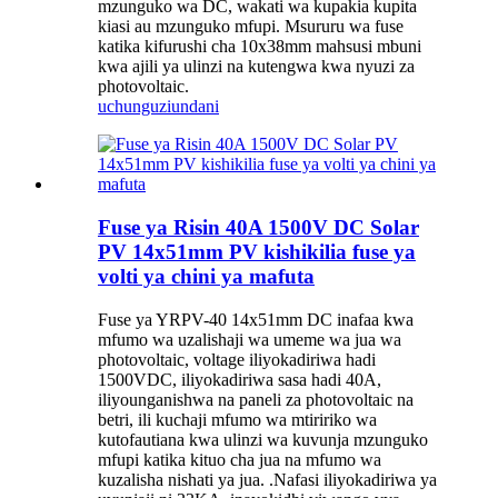
mzunguko wa DC, wakati wa kupakia kupita
kiasi au mzunguko mfupi. Msururu wa fuse
katika kifurushi cha 10x38mm mahsusi mbuni
kwa ajili ya ulinzi na kutengwa kwa nyuzi za
photovoltaic.
uchunguzi
undani
Fuse ya Risin 40A 1500V DC Solar
PV 14x51mm PV kishikilia fuse ya
volti ya chini ya mafuta
Fuse ya YRPV-40 14x51mm DC inafaa kwa
mfumo wa uzalishaji wa umeme wa jua wa
photovoltaic, voltage iliyokadiriwa hadi
1500VDC, iliyokadiriwa sasa hadi 40A,
iliyounganishwa na paneli za photovoltaic na
betri, ili kuchaji mfumo wa mtiririko wa
kutofautiana kwa ulinzi wa kuvunja mzunguko
mfupi katika kituo cha jua na mfumo wa
kuzalisha nishati ya jua. .Nafasi iliyokadiriwa ya