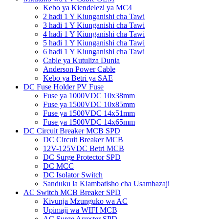
Kebo ya Kiendelezi ya MC4
2 hadi 1 Y Kiunganishi cha Tawi
3 hadi 1 Y Kiunganishi cha Tawi
4 hadi 1 Y Kiunganishi cha Tawi
5 hadi 1 Y Kiunganishi cha Tawi
6 hadi 1 Y Kiunganishi cha Tawi
Cable ya Kutuliza Dunia
Anderson Power Cable
Kebo ya Betri ya SAE
DC Fuse Holder PV Fuse
Fuse ya 1000VDC 10x38mm
Fuse ya 1500VDC 10x85mm
Fuse ya 1500VDC 14x51mm
Fuse ya 1500VDC 14x65mm
DC Circuit Breaker MCB SPD
DC Circuit Breaker MCB
12V-125VDC Betri MCB
DC Surge Protector SPD
DC MCC
DC Isolator Switch
Sanduku la Kiambatisho cha Usambazaji
AC Switch MCB Breaker SPD
Kivunja Mzunguko wa AC
Upimaji wa WIFI MCB
AC Surge Arrester SPD