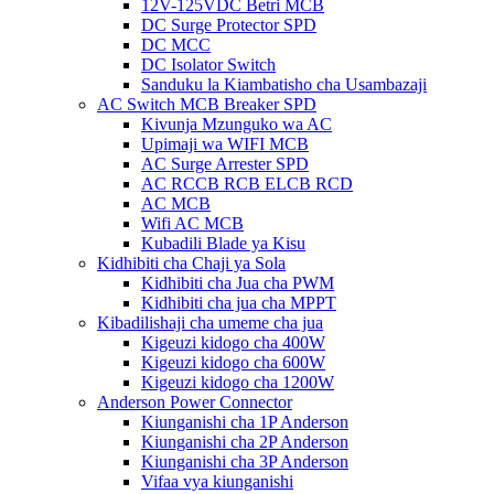
12V-125VDC Betri MCB
DC Surge Protector SPD
DC MCC
DC Isolator Switch
Sanduku la Kiambatisho cha Usambazaji
AC Switch MCB Breaker SPD
Kivunja Mzunguko wa AC
Upimaji wa WIFI MCB
AC Surge Arrester SPD
AC RCCB RCB ELCB RCD
AC MCB
Wifi AC MCB
Kubadili Blade ya Kisu
Kidhibiti cha Chaji ya Sola
Kidhibiti cha Jua cha PWM
Kidhibiti cha jua cha MPPT
Kibadilishaji cha umeme cha jua
Kigeuzi kidogo cha 400W
Kigeuzi kidogo cha 600W
Kigeuzi kidogo cha 1200W
Anderson Power Connector
Kiunganishi cha 1P Anderson
Kiunganishi cha 2P Anderson
Kiunganishi cha 3P Anderson
Vifaa vya kiunganishi