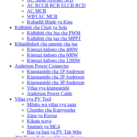
AC RCCB RCB ELCB RCD
AC MCB
WIFI AC MCB
Kubadili Blade ya Kisu
Kidhibiti cha Chaji ya Sola
Kidhibiti cha Jua cha PWM
Kidhibiti cha jua cha MPPT
Kibadilishaji cha umeme cha jua
Kigeuzi kidogo cha 400W
Kigeuzi kidogo cha 600W
Kigeuzi kidogo cha 1200W
Anderson Power Connector
Kiunganishi cha 1P Anderson
Kiunganishi cha 2P Anderson
Kiunganishi cha 3P Anderson
Vifaa vya kiunganishi
Anderson Power Cable
Vifaa vya PV Tool
Mfuko wa vifaa vya zana
Chombo cha Kunyoosha
Zana ya Kuvua
Kikata waya
Spanner ya MC4
Baa ya basi ya PV Tab Wire