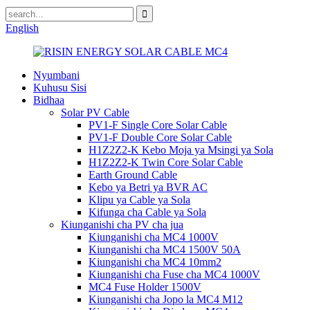
English
Nyumbani
Kuhusu Sisi
Bidhaa
Solar PV Cable
PV1-F Single Core Solar Cable
PV1-F Double Core Solar Cable
H1Z2Z2-K Kebo Moja ya Msingi ya Sola
H1Z2Z2-K Twin Core Solar Cable
Earth Ground Cable
Kebo ya Betri ya BVR AC
Klipu ya Cable ya Sola
Kifunga cha Cable ya Sola
Kiunganishi cha PV cha jua
Kiunganishi cha MC4 1000V
Kiunganishi cha MC4 1500V 50A
Kiunganishi cha MC4 10mm2
Kiunganishi cha Fuse cha MC4 1000V
MC4 Fuse Holder 1500V
Kiunganishi cha Jopo la MC4 M12