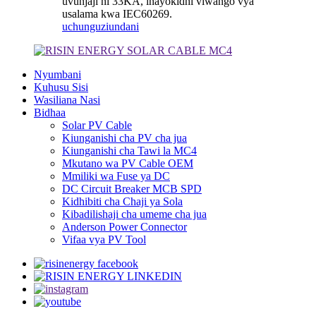
uvunjaji ni 33KA, inayokidhi viwango vya
usalama kwa IEC60269.
uchunguzi
undani
Nyumbani
Kuhusu Sisi
Wasiliana Nasi
Bidhaa
Solar PV Cable
Kiunganishi cha PV cha jua
Kiunganishi cha Tawi la MC4
Mkutano wa PV Cable OEM
Mmiliki wa Fuse ya DC
DC Circuit Breaker MCB SPD
Kidhibiti cha Chaji ya Sola
Kibadilishaji cha umeme cha jua
Anderson Power Connector
Vifaa vya PV Tool