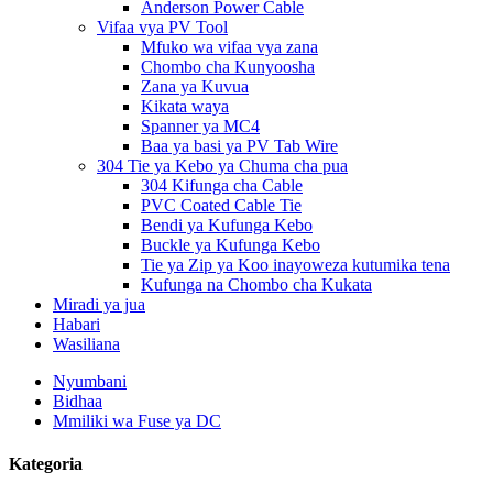
Anderson Power Cable
Vifaa vya PV Tool
Mfuko wa vifaa vya zana
Chombo cha Kunyoosha
Zana ya Kuvua
Kikata waya
Spanner ya MC4
Baa ya basi ya PV Tab Wire
304 Tie ya Kebo ya Chuma cha pua
304 Kifunga cha Cable
PVC Coated Cable Tie
Bendi ya Kufunga Kebo
Buckle ya Kufunga Kebo
Tie ya Zip ya Koo inayoweza kutumika tena
Kufunga na Chombo cha Kukata
Miradi ya jua
Habari
Wasiliana
Nyumbani
Bidhaa
Mmiliki wa Fuse ya DC
Kategoria