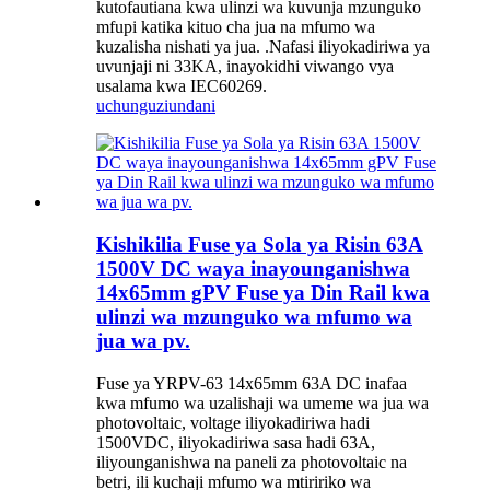
kutofautiana kwa ulinzi wa kuvunja mzunguko
mfupi katika kituo cha jua na mfumo wa
kuzalisha nishati ya jua. .Nafasi iliyokadiriwa ya
uvunjaji ni 33KA, inayokidhi viwango vya
usalama kwa IEC60269.
uchunguzi
undani
Kishikilia Fuse ya Sola ya Risin 63A
1500V DC waya inayounganishwa
14x65mm gPV Fuse ya Din Rail kwa
ulinzi wa mzunguko wa mfumo wa
jua wa pv.
Fuse ya YRPV-63 14x65mm 63A DC inafaa
kwa mfumo wa uzalishaji wa umeme wa jua wa
photovoltaic, voltage iliyokadiriwa hadi
1500VDC, iliyokadiriwa sasa hadi 63A,
iliyounganishwa na paneli za photovoltaic na
betri, ili kuchaji mfumo wa mtiririko wa