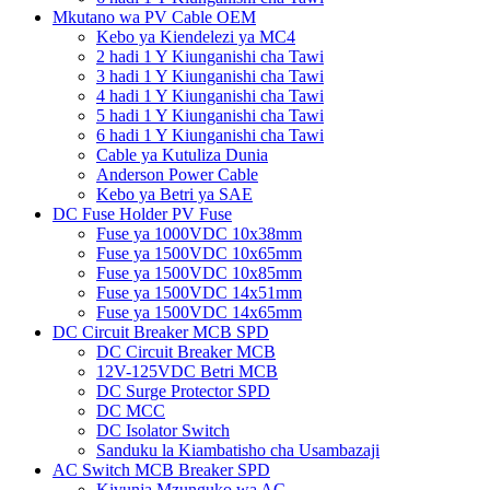
Mkutano wa PV Cable OEM
Kebo ya Kiendelezi ya MC4
2 hadi 1 Y Kiunganishi cha Tawi
3 hadi 1 Y Kiunganishi cha Tawi
4 hadi 1 Y Kiunganishi cha Tawi
5 hadi 1 Y Kiunganishi cha Tawi
6 hadi 1 Y Kiunganishi cha Tawi
Cable ya Kutuliza Dunia
Anderson Power Cable
Kebo ya Betri ya SAE
DC Fuse Holder PV Fuse
Fuse ya 1000VDC 10x38mm
Fuse ya 1500VDC 10x65mm
Fuse ya 1500VDC 10x85mm
Fuse ya 1500VDC 14x51mm
Fuse ya 1500VDC 14x65mm
DC Circuit Breaker MCB SPD
DC Circuit Breaker MCB
12V-125VDC Betri MCB
DC Surge Protector SPD
DC MCC
DC Isolator Switch
Sanduku la Kiambatisho cha Usambazaji
AC Switch MCB Breaker SPD
Kivunja Mzunguko wa AC