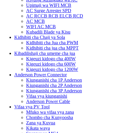
Upimaji wa WIFI MCB
AC Surge Arrester SPD
AC RCCB RCB ELCB RCD
AC MCB
WIFI AC MCB
Kubadili Blade ya Kisu
Kidhibiti cha Chaji ya Sola
Kidhibiti cha Jua cha PWM
Kidhibiti cha jua cha MPPT
Kibadilishaji cha umeme cha jua
Kigeuzi kidogo cha 400W
Kigeuzi kidogo cha 600W
Kigeuzi kidogo cha 1200W
Anderson Power Connector
Kiunganishi cha 1P Anderson
Kiunganishi cha 2P Anderson
Kiunganishi cha 3P Anderson
Vifaa vya kiunganishi
Anderson Power Cable
Vifaa vya PV Tool
Mfuko wa vifaa vya zana
Chombo cha Kunyoosha
Zana ya Kuvua
Kikata waya