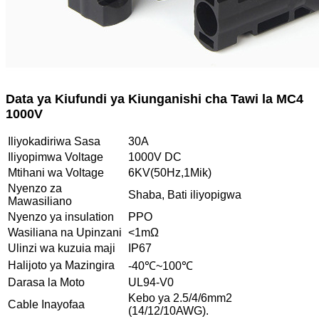
Data ya Kiufundi ya Kiunganishi cha Tawi la MC4
1000V
Iliyokadiriwa Sasa
30A
Iliyopimwa Voltage
1000V DC
Mtihani wa Voltage
6KV(50Hz,1Mik)
Nyenzo za
Shaba, Bati iliyopigwa
Mawasiliano
Nyenzo ya insulation
PPO
Wasiliana na Upinzani
<1mΩ
Ulinzi wa kuzuia maji
IP67
Halijoto ya Mazingira
-40℃~100℃
Darasa la Moto
UL94-V0
Kebo ya 2.5/4/6mm2
Cable Inayofaa
(14/12/10AWG).