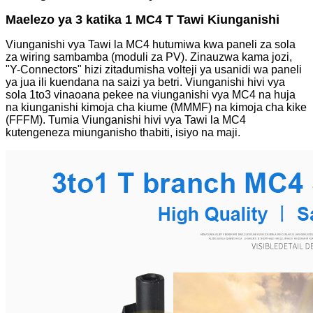
Maelezo ya 3 katika 1 MC4 T Tawi Kiunganishi
Viunganishi vya Tawi la MC4 hutumiwa kwa paneli za sola
za wiring sambamba (moduli za PV). Zinauzwa kama jozi,
"Y-Connectors" hizi zitadumisha volteji ya usanidi wa paneli
ya jua ili kuendana na saizi ya betri. Viunganishi hivi vya
sola 1to3 vinaoana pekee na viunganishi vya MC4 na huja
na kiunganishi kimoja cha kiume (MMMF) na kimoja cha kike
(FFFM). Tumia Viunganishi hivi vya Tawi la MC4
kutengeneza miunganisho thabiti, isiyo na maji.