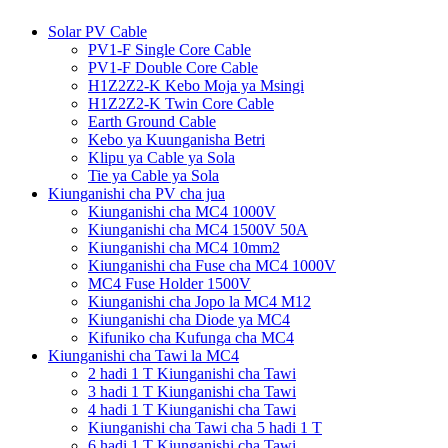
Solar PV Cable
PV1-F Single Core Cable
PV1-F Double Core Cable
H1Z2Z2-K Kebo Moja ya Msingi
H1Z2Z2-K Twin Core Cable
Earth Ground Cable
Kebo ya Kuunganisha Betri
Klipu ya Cable ya Sola
Tie ya Cable ya Sola
Kiunganishi cha PV cha jua
Kiunganishi cha MC4 1000V
Kiunganishi cha MC4 1500V 50A
Kiunganishi cha MC4 10mm2
Kiunganishi cha Fuse cha MC4 1000V
MC4 Fuse Holder 1500V
Kiunganishi cha Jopo la MC4 M12
Kiunganishi cha Diode ya MC4
Kifuniko cha Kufunga cha MC4
Kiunganishi cha Tawi la MC4
2 hadi 1 T Kiunganishi cha Tawi
3 hadi 1 T Kiunganishi cha Tawi
4 hadi 1 T Kiunganishi cha Tawi
Kiunganishi cha Tawi cha 5 hadi 1 T
6 hadi 1 T Kiunganishi cha Tawi