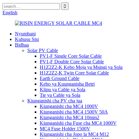
English
Nyumbani
Kuhusu Sisi
Bidhaa
Solar PV Cable
PV1-F Single Core Solar Cable
PV1-F Double Core Solar Cable
H1Z2Z2-K Kebo Moja ya Msingi ya Sola
H1Z2Z2-K Twin Core Solar Cable
Earth Ground Cable
Kebo ya Kuunganisha Betri
Klipu ya Cable ya Sola
Tie ya Cable ya Sola
Kiunganishi cha PV cha jua
Kiunganishi cha MC4 1000V
Kiunganishi cha MC4 1500V 50A
Kiunganishi cha MC4 10mm2
Kiunganishi cha Fuse cha MC4 1000V
MC4 Fuse Holder 1500V
Kiunganishi cha Jopo la MC4 M12