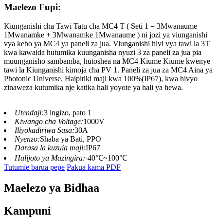
Maelezo Fupi:
Kiunganishi cha Tawi Tatu cha MC4 T ( Seti 1 = 3Mwanaume
1Mwanamke + 3Mwanamke 1Mwanaume ) ni jozi ya viunganishi
vya kebo ya MC4 ya paneli za jua. Viunganishi hivi vya tawi la 3T
kwa kawaida hutumika kuunganisha nyuzi 3 za paneli za jua pia
muunganisho sambamba, hutoshea na MC4 Kiume Kiume kwenye
tawi la Kiunganishi kimoja cha PV 1. Paneli za jua za MC4 Aina ya
Photonic Universe. Haipitiki maji kwa 100%(IP67), kwa hivyo
zinaweza kutumika nje katika hali yoyote ya hali ya hewa.
Utendaji:
3 ingizo, pato 1
Kiwango cha Voltage:
1000V
Iliyokadiriwa Sasa:
30A
Nyenzo:
Shaba ya Bati, PPO
Darasa la kuzuia maji:
IP67
Halijoto ya Mazingira:
-40℃~100℃
Tutumie barua pepe
Pakua kama PDF
Maelezo ya Bidhaa
Kampuni