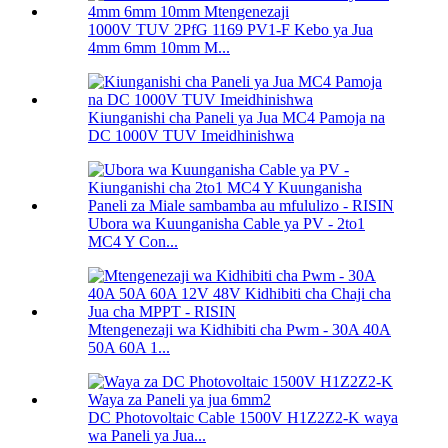
1000V TUV 2PfG 1169 PV1-F Kebo ya Jua
4mm 6mm 10mm M...
Kiunganishi cha Paneli ya Jua MC4 Pamoja na
DC 1000V TUV Imeidhinishwa
Ubora wa Kuunganisha Cable ya PV - 2to1
MC4 Y Con...
Mtengenezaji wa Kidhibiti cha Pwm - 30A 40A
50A 60A 1...
DC Photovoltaic Cable 1500V H1Z2Z2-K waya
wa Paneli ya Jua...