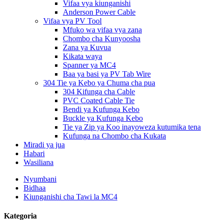
Vifaa vya kiunganishi
Anderson Power Cable
Vifaa vya PV Tool
Mfuko wa vifaa vya zana
Chombo cha Kunyoosha
Zana ya Kuvua
Kikata waya
Spanner ya MC4
Baa ya basi ya PV Tab Wire
304 Tie ya Kebo ya Chuma cha pua
304 Kifunga cha Cable
PVC Coated Cable Tie
Bendi ya Kufunga Kebo
Buckle ya Kufunga Kebo
Tie ya Zip ya Koo inayoweza kutumika tena
Kufunga na Chombo cha Kukata
Miradi ya jua
Habari
Wasiliana
Nyumbani
Bidhaa
Kiunganishi cha Tawi la MC4
Kategoria