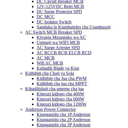
DC Circuit Breaker MCB
12V-125VDC Betri MCB
DC Surge Protector SPD
DC MCC
DC Isolator Switch
Sanduku la Kiambatisho cha Usambazaji
AC Switch MCB Breaker SPD
Kivunja Mzunguko wa AC
Upimaji wa WIFI MCB
AC Surge Arrester SPD
AC RCCB RCB ELCB RCD
AC MCB
Wifi AC MCB
Kubadili Blade ya Kisu
Kidhibiti cha Chaji ya Sola
Kidhibiti cha Jua cha PWM
Kidhibiti cha jua cha MPPT
Kibadilishaji cha umeme cha jua
Kigeuzi kidogo cha 400W
Kigeuzi kidogo cha 600W
Kigeuzi kidogo cha 1200W
Anderson Power Connector
Kiunganishi cha 1P Anderson
Kiunganishi cha 2P Anderson
Kiunganishi cha 3P Anderson