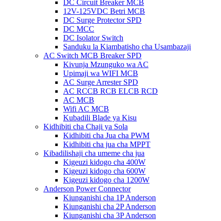
DC Circuit Breaker MCB
12V-125VDC Betri MCB
DC Surge Protector SPD
DC MCC
DC Isolator Switch
Sanduku la Kiambatisho cha Usambazaji
AC Switch MCB Breaker SPD
Kivunja Mzunguko wa AC
Upimaji wa WIFI MCB
AC Surge Arrester SPD
AC RCCB RCB ELCB RCD
AC MCB
Wifi AC MCB
Kubadili Blade ya Kisu
Kidhibiti cha Chaji ya Sola
Kidhibiti cha Jua cha PWM
Kidhibiti cha jua cha MPPT
Kibadilishaji cha umeme cha jua
Kigeuzi kidogo cha 400W
Kigeuzi kidogo cha 600W
Kigeuzi kidogo cha 1200W
Anderson Power Connector
Kiunganishi cha 1P Anderson
Kiunganishi cha 2P Anderson
Kiunganishi cha 3P Anderson