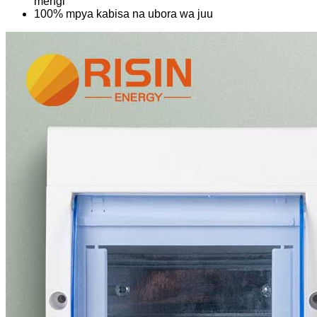
mengi
100% mpya kabisa na ubora wa juu