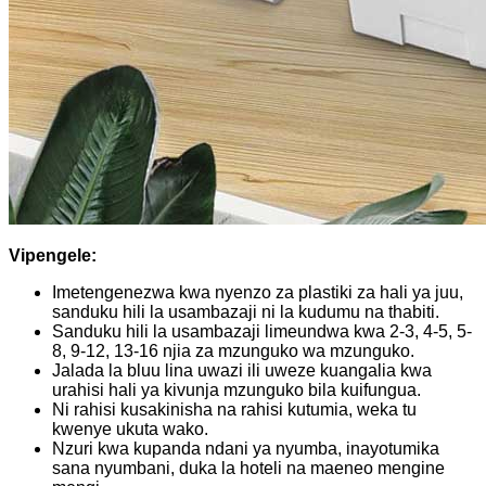
Vipengele:
Imetengenezwa kwa nyenzo za plastiki za hali ya juu,
sanduku hili la usambazaji ni la kudumu na thabiti.
Sanduku hili la usambazaji limeundwa kwa 2-3, 4-5, 5-
8, 9-12, 13-16 njia za mzunguko wa mzunguko.
Jalada la bluu lina uwazi ili uweze kuangalia kwa
urahisi hali ya kivunja mzunguko bila kuifungua.
Ni rahisi kusakinisha na rahisi kutumia, weka tu
kwenye ukuta wako.
Nzuri kwa kupanda ndani ya nyumba, inayotumika
sana nyumbani, duka la hoteli na maeneo mengine