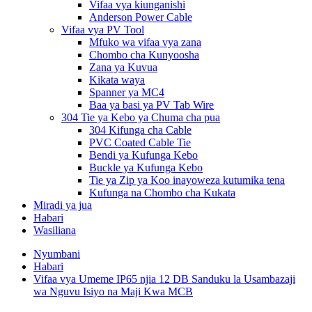
Vifaa vya kiunganishi
Anderson Power Cable
Vifaa vya PV Tool
Mfuko wa vifaa vya zana
Chombo cha Kunyoosha
Zana ya Kuvua
Kikata waya
Spanner ya MC4
Baa ya basi ya PV Tab Wire
304 Tie ya Kebo ya Chuma cha pua
304 Kifunga cha Cable
PVC Coated Cable Tie
Bendi ya Kufunga Kebo
Buckle ya Kufunga Kebo
Tie ya Zip ya Koo inayoweza kutumika tena
Kufunga na Chombo cha Kukata
Miradi ya jua
Habari
Wasiliana
Nyumbani
Habari
Vifaa vya Umeme IP65 njia 12 DB Sanduku la Usambazaji
wa Nguvu Isiyo na Maji Kwa MCB