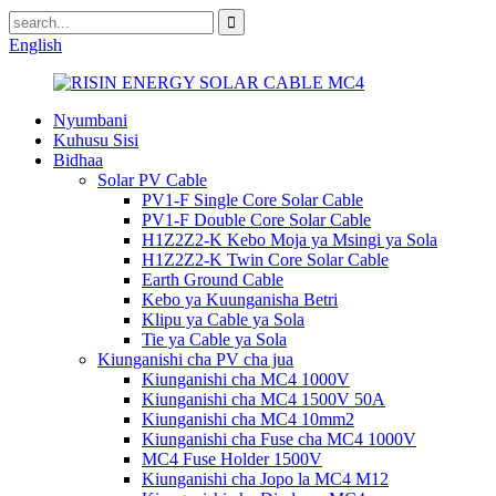
English
Nyumbani
Kuhusu Sisi
Bidhaa
Solar PV Cable
PV1-F Single Core Solar Cable
PV1-F Double Core Solar Cable
H1Z2Z2-K Kebo Moja ya Msingi ya Sola
H1Z2Z2-K Twin Core Solar Cable
Earth Ground Cable
Kebo ya Kuunganisha Betri
Klipu ya Cable ya Sola
Tie ya Cable ya Sola
Kiunganishi cha PV cha jua
Kiunganishi cha MC4 1000V
Kiunganishi cha MC4 1500V 50A
Kiunganishi cha MC4 10mm2
Kiunganishi cha Fuse cha MC4 1000V
MC4 Fuse Holder 1500V
Kiunganishi cha Jopo la MC4 M12