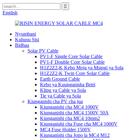
English
Nyumbani
Kuhusu Sisi
Bidhaa
Solar PV Cable
PV1-F Single Core Solar Cable
PV1-F Double Core Solar Cable
H1Z2Z2-K Kebo Moja ya Msingi ya Sola
H1Z2Z2-K Twin Core Solar Cable
Earth Ground Cable
Kebo ya Kuunganisha Betri
Klipu ya Cable ya Sola
Tie ya Cable ya Sola
Kiunganishi cha PV cha jua
Kiunganishi cha MC4 1000V
Kiunganishi cha MC4 1500V 50A
Kiunganishi cha MC4 10mm2
Kiunganishi cha Fuse cha MC4 1000V
MC4 Fuse Holder 1500V
Kiunganishi cha Jopo la MC4 M12