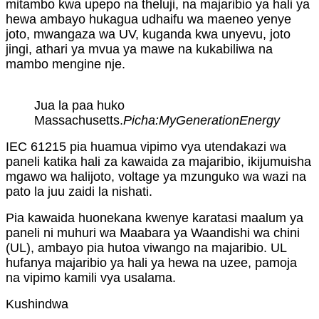
mitambo kwa upepo na theluji, na majaribio ya hali ya
hewa ambayo hukagua udhaifu wa maeneo yenye
joto, mwangaza wa UV, kuganda kwa unyevu, joto
jingi, athari ya mvua ya mawe na kukabiliwa na
mambo mengine nje.
Jua la paa huko
Massachusetts.
Picha:MyGenerationEnergy
IEC 61215 pia huamua vipimo vya utendakazi wa
paneli katika hali za kawaida za majaribio, ikijumuisha
mgawo wa halijoto, voltage ya mzunguko wa wazi na
pato la juu zaidi la nishati.
Pia kawaida huonekana kwenye karatasi maalum ya
paneli ni muhuri wa Maabara ya Waandishi wa chini
(UL), ambayo pia hutoa viwango na majaribio. UL
hufanya majaribio ya hali ya hewa na uzee, pamoja
na vipimo kamili vya usalama.
Kushindwa