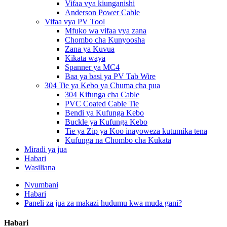
Vifaa vya kiunganishi
Anderson Power Cable
Vifaa vya PV Tool
Mfuko wa vifaa vya zana
Chombo cha Kunyoosha
Zana ya Kuvua
Kikata waya
Spanner ya MC4
Baa ya basi ya PV Tab Wire
304 Tie ya Kebo ya Chuma cha pua
304 Kifunga cha Cable
PVC Coated Cable Tie
Bendi ya Kufunga Kebo
Buckle ya Kufunga Kebo
Tie ya Zip ya Koo inayoweza kutumika tena
Kufunga na Chombo cha Kukata
Miradi ya jua
Habari
Wasiliana
Nyumbani
Habari
Paneli za jua za makazi hudumu kwa muda gani?
Habari