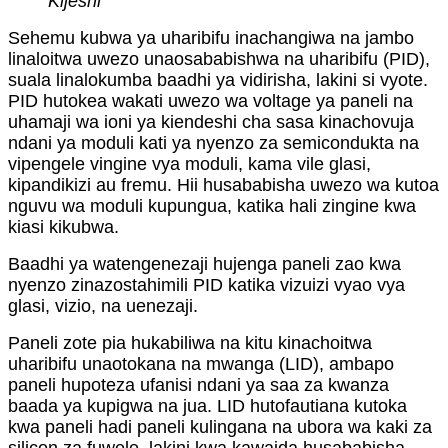
Kijeshi
Sehemu kubwa ya uharibifu inachangiwa na jambo
linaloitwa uwezo unaosababishwa na uharibifu (PID),
suala linalokumba baadhi ya vidirisha, lakini si vyote.
PID hutokea wakati uwezo wa voltage ya paneli na
uhamaji wa ioni ya kiendeshi cha sasa kinachovuja
ndani ya moduli kati ya nyenzo za semicondukta na
vipengele vingine vya moduli, kama vile glasi,
kipandikizi au fremu. Hii husababisha uwezo wa kutoa
nguvu wa moduli kupungua, katika hali zingine kwa
kiasi kikubwa.
Baadhi ya watengenezaji hujenga paneli zao kwa
nyenzo zinazostahimili PID katika vizuizi vyao vya
glasi, vizio, na uenezaji.
Paneli zote pia hukabiliwa na kitu kinachoitwa
uharibifu unaotokana na mwanga (LID), ambapo
paneli hupoteza ufanisi ndani ya saa za kwanza
baada ya kupigwa na jua. LID hutofautiana kutoka
kwa paneli hadi paneli kulingana na ubora wa kaki za
silicon za fuwele, lakini kwa kawaida husababisha