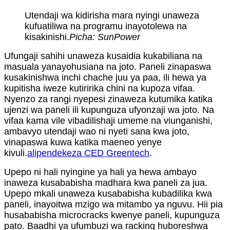
Utendaji wa kidirisha mara nyingi unaweza
kufuatiliwa na programu inayotolewa na
kisakinishi.
Picha: SunPower
Ufungaji sahihi unaweza kusaidia kukabiliana na
masuala yanayohusiana na joto. Paneli zinapaswa
kusakinishwa inchi chache juu ya paa, ili hewa ya
kupitisha iweze kutiririka chini na kupoza vifaa.
Nyenzo za rangi nyepesi zinaweza kutumika katika
ujenzi wa paneli ili kupunguza ufyonzaji wa joto. Na
vifaa kama vile vibadilishaji umeme na viunganishi,
ambavyo utendaji wao ni nyeti sana kwa joto,
vinapaswa kuwa katika maeneo yenye
kivuli.
alipendekeza CED Greentech
.
Upepo ni hali nyingine ya hali ya hewa ambayo
inaweza kusababisha madhara kwa paneli za jua.
Upepo mkali unaweza kusababisha kubadilika kwa
paneli, inayoitwa mzigo wa mitambo ya nguvu. Hii pia
husababisha microcracks kwenye paneli, kupunguza
pato. Baadhi ya ufumbuzi wa racking huboreshwa