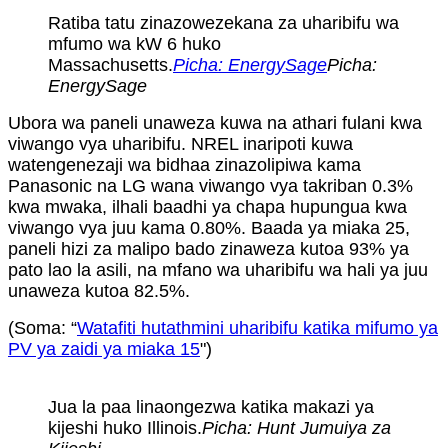
Ratiba tatu zinazowezekana za uharibifu wa
mfumo wa kW 6 huko
Massachusetts.
Picha: EnergySage
Picha:
EnergySage
Ubora wa paneli unaweza kuwa na athari fulani kwa
viwango vya uharibifu. NREL inaripoti kuwa
watengenezaji wa bidhaa zinazolipiwa kama
Panasonic na LG wana viwango vya takriban 0.3%
kwa mwaka, ilhali baadhi ya chapa hupungua kwa
viwango vya juu kama 0.80%. Baada ya miaka 25,
paneli hizi za malipo bado zinaweza kutoa 93% ya
pato lao la asili, na mfano wa uharibifu wa hali ya juu
unaweza kutoa 82.5%.
(Soma: “
Watafiti hutathmini uharibifu katika mifumo ya
PV ya zaidi ya miaka 15
")
Jua la paa linaongezwa katika makazi ya
kijeshi huko Illinois.
Picha: Hunt Jumuiya za