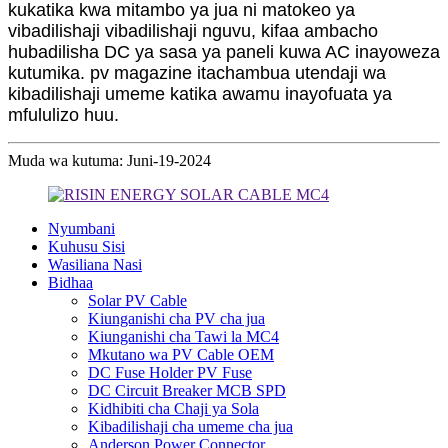
kukatika kwa mitambo ya jua ni matokeo ya
vibadilishaji vibadilishaji nguvu, kifaa ambacho
hubadilisha DC ya sasa ya paneli kuwa AC inayoweza
kutumika. pv magazine itachambua utendaji wa
kibadilishaji umeme katika awamu inayofuata ya
mfululizo huu.
Muda wa kutuma: Juni-19-2024
Nyumbani
Kuhusu Sisi
Wasiliana Nasi
Bidhaa
Solar PV Cable
Kiunganishi cha PV cha jua
Kiunganishi cha Tawi la MC4
Mkutano wa PV Cable OEM
DC Fuse Holder PV Fuse
DC Circuit Breaker MCB SPD
Kidhibiti cha Chaji ya Sola
Kibadilishaji cha umeme cha jua
Anderson Power Connector