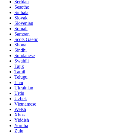
Serbian
Sesotho
Sinhala
Slovak
Slovenian
Somali
Samoan
Scots Gaelic
Shona
Sindhi
Sundanese
Swahili
Tajik
Tamil
Telugu
Thai
Ukrainian
Urdu
Uzbek
Vietnamese
Welsh
Xhosa
Yiddish
Yoruba
Zulu