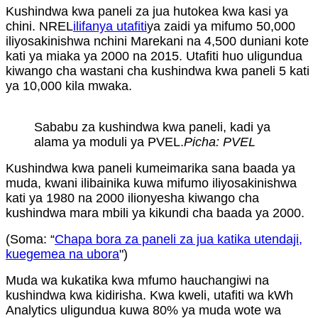
Kushindwa kwa paneli za jua hutokea kwa kasi ya
chini. NREL
ilifanya utafiti
ya zaidi ya mifumo 50,000
iliyosakinishwa nchini Marekani na 4,500 duniani kote
kati ya miaka ya 2000 na 2015. Utafiti huo uligundua
kiwango cha wastani cha kushindwa kwa paneli 5 kati
ya 10,000 kila mwaka.
Sababu za kushindwa kwa paneli, kadi ya
alama ya moduli ya PVEL.
Picha: PVEL
Kushindwa kwa paneli kumeimarika sana baada ya
muda, kwani ilibainika kuwa mifumo iliyosakinishwa
kati ya 1980 na 2000 ilionyesha kiwango cha
kushindwa mara mbili ya kikundi cha baada ya 2000.
(Soma: “
Chapa bora za paneli za jua katika utendaji,
kuegemea na ubora
")
Muda wa kukatika kwa mfumo hauchangiwi na
kushindwa kwa kidirisha. Kwa kweli, utafiti wa kWh
Analytics uligundua kuwa 80% ya muda wote wa