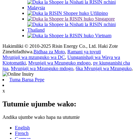
Hakimiliki © 2010-2025 Risin Energy Co., Ltd. Haki Zote
Zimehifadhiwa.
Bidhaa za Moto
,
Ramani ya tovuti
Mvunjaji wa mzunguko wa DC
,
Uunganishaji wa Waya wa
Kiotomatiki
,
Mvunjaji wa Mzunguko mdogo
,
pv kiunganishi cha
jua
,
Mvunjaji wa Mzunguko mdogo
,
6ka Mvunjaji wa Mzunguko
,
Tuma Barua Pepe
x
Tutumie ujumbe wako:
Andika ujumbe wako hapa na ututumie
English
French
German