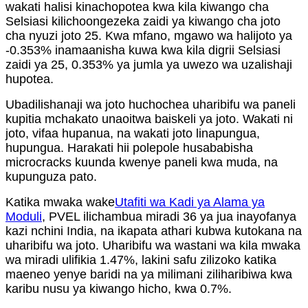
wakati halisi kinachopotea kwa kila kiwango cha
Selsiasi kilichoongezeka zaidi ya kiwango cha joto
cha nyuzi joto 25. Kwa mfano, mgawo wa halijoto ya
-0.353% inamaanisha kuwa kwa kila digrii Selsiasi
zaidi ya 25, 0.353% ya jumla ya uwezo wa uzalishaji
hupotea.
Ubadilishanaji wa joto huchochea uharibifu wa paneli
kupitia mchakato unaoitwa baiskeli ya joto. Wakati ni
joto, vifaa hupanua, na wakati joto linapungua,
hupungua. Harakati hii polepole husababisha
microcracks kuunda kwenye paneli kwa muda, na
kupunguza pato.
Katika mwaka wake
Utafiti wa Kadi ya Alama ya
Moduli
, PVEL ilichambua miradi 36 ya jua inayofanya
kazi nchini India, na ikapata athari kubwa kutokana na
uharibifu wa joto. Uharibifu wa wastani wa kila mwaka
wa miradi ulifikia 1.47%, lakini safu zilizoko katika
maeneo yenye baridi na ya milimani ziliharibiwa kwa
karibu nusu ya kiwango hicho, kwa 0.7%.