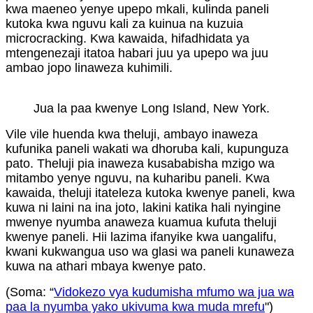
kwa maeneo yenye upepo mkali, kulinda paneli
kutoka kwa nguvu kali za kuinua na kuzuia
microcracking. Kwa kawaida, hifadhidata ya
mtengenezaji itatoa habari juu ya upepo wa juu
ambao jopo linaweza kuhimili.
Jua la paa kwenye Long Island, New York.
Vile vile huenda kwa theluji, ambayo inaweza
kufunika paneli wakati wa dhoruba kali, kupunguza
pato. Theluji pia inaweza kusababisha mzigo wa
mitambo yenye nguvu, na kuharibu paneli. Kwa
kawaida, theluji itateleza kutoka kwenye paneli, kwa
kuwa ni laini na ina joto, lakini katika hali nyingine
mwenye nyumba anaweza kuamua kufuta theluji
kwenye paneli. Hii lazima ifanyike kwa uangalifu,
kwani kukwangua uso wa glasi wa paneli kunaweza
kuwa na athari mbaya kwenye pato.
(Soma: “
Vidokezo vya kudumisha mfumo wa jua wa
paa la nyumba yako ukivuma kwa muda mrefu
")