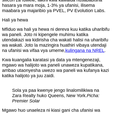
hasara ya mara moja, 1-3% ya ufanisi, ilisema
maabara ya majaribio ya PVEL, PV Evolution Labs.
Hali ya hewa
Mfiduo wa hali ya hewa ni dereva kuu katika uharibifu
wa paneli. Joto ni kipengele muhimu katika
utendakazi wa kidirisha cha wakati halisi na uharibifu
wa wakati. Joto la mazingira huathiri vibaya utendaji
na ufanisi wa vifaa vya umeme,
kulingana na NREL
.
Kwa kuangalia karatasi ya data ya mtengenezaji,
mgawo wa halijoto wa paneli unaweza kupatikana,
ambao utaonyesha uwezo wa paneli wa kufanya kazi
katika halijoto ya juu zaidi.
Sola ya paa kwenye jengo linalomilikiwa na
Zara Realty huko Queens, New York.
Picha:
Premier Solar
Mgawo huo unaeleza ni kiasi gani cha ufanisi wa