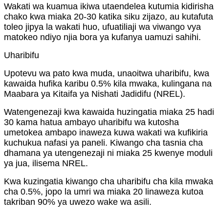
Wakati wa kuamua ikiwa utaendelea kutumia kidirisha
chako kwa miaka 20-30 katika siku zijazo, au kutafuta
toleo jipya la wakati huo, ufuatiliaji wa viwango vya
matokeo ndiyo njia bora ya kufanya uamuzi sahihi.
Uharibifu
Upotevu wa pato kwa muda, unaoitwa uharibifu, kwa
kawaida hufika karibu 0.5% kila mwaka, kulingana na
Maabara ya Kitaifa ya Nishati Jadidifu (NREL).
Watengenezaji kwa kawaida huzingatia miaka 25 hadi
30 kama hatua ambayo uharibifu wa kutosha
umetokea ambapo inaweza kuwa wakati wa kufikiria
kuchukua nafasi ya paneli. Kiwango cha tasnia cha
dhamana ya utengenezaji ni miaka 25 kwenye moduli
ya jua, ilisema NREL.
Kwa kuzingatia kiwango cha uharibifu cha kila mwaka
cha 0.5%, jopo la umri wa miaka 20 linaweza kutoa
takriban 90% ya uwezo wake wa asili.