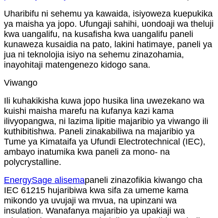
Uharibifu ni sehemu ya kawaida, isiyoweza kuepukika
ya maisha ya jopo. Ufungaji sahihi, uondoaji wa theluji
kwa uangalifu, na kusafisha kwa uangalifu paneli
kunaweza kusaidia na pato, lakini hatimaye, paneli ya
jua ni teknolojia isiyo na sehemu zinazohamia,
inayohitaji matengenezo kidogo sana.
Viwango
Ili kuhakikisha kuwa jopo husika lina uwezekano wa
kuishi maisha marefu na kufanya kazi kama
ilivyopangwa, ni lazima lipitie majaribio ya viwango ili
kuthibitishwa. Paneli zinakabiliwa na majaribio ya
Tume ya Kimataifa ya Ufundi Electrotechnical (IEC),
ambayo inatumika kwa paneli za mono- na
polycrystalline.
EnergySage alisema
paneli zinazofikia kiwango cha
IEC 61215 hujaribiwa kwa sifa za umeme kama
mikondo ya uvujaji wa mvua, na upinzani wa
insulation. Wanafanya majaribio ya upakiaji wa