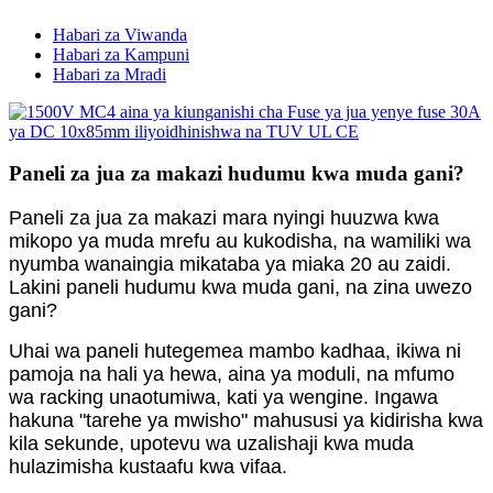
Habari za Viwanda
Habari za Kampuni
Habari za Mradi
Paneli za jua za makazi hudumu kwa muda gani?
Paneli za jua za makazi mara nyingi huuzwa kwa
mikopo ya muda mrefu au kukodisha, na wamiliki wa
nyumba wanaingia mikataba ya miaka 20 au zaidi.
Lakini paneli hudumu kwa muda gani, na zina uwezo
gani?
Uhai wa paneli hutegemea mambo kadhaa, ikiwa ni
pamoja na hali ya hewa, aina ya moduli, na mfumo
wa racking unaotumiwa, kati ya wengine. Ingawa
hakuna "tarehe ya mwisho" mahususi ya kidirisha kwa
kila sekunde, upotevu wa uzalishaji kwa muda
hulazimisha kustaafu kwa vifaa.