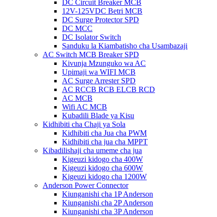
DC Circuit Breaker MCB
12V-125VDC Betri MCB
DC Surge Protector SPD
DC MCC
DC Isolator Switch
Sanduku la Kiambatisho cha Usambazaji
AC Switch MCB Breaker SPD
Kivunja Mzunguko wa AC
Upimaji wa WIFI MCB
AC Surge Arrester SPD
AC RCCB RCB ELCB RCD
AC MCB
Wifi AC MCB
Kubadili Blade ya Kisu
Kidhibiti cha Chaji ya Sola
Kidhibiti cha Jua cha PWM
Kidhibiti cha jua cha MPPT
Kibadilishaji cha umeme cha jua
Kigeuzi kidogo cha 400W
Kigeuzi kidogo cha 600W
Kigeuzi kidogo cha 1200W
Anderson Power Connector
Kiunganishi cha 1P Anderson
Kiunganishi cha 2P Anderson
Kiunganishi cha 3P Anderson